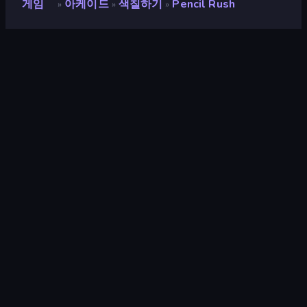
게임
아케이드
색칠하기
Pencil Rush
»
»
»
Pencil Rush
개발자
Superinstant
평점
8.6
(
지난 6개월 기준
)
출시
2022년 11월
마지막 업데이트
2023년 2월
게임 엔진
HTML5
플랫폼
브라우저 (데스크톱, 모바일, 태블
릿), CrazyGames 앱 (iOS,
Android), App Store (iOS,
Android)
방향성
세로 방향
아케이드
527
피하기
225
색칠
33