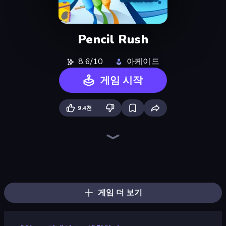
Pencil Rush
8.6/10
아케이드
게임 시작
9.4천
Layers Roll
Slice Master
Helix Jump
Stack Colors
Twerk Race 3D
Hydraulic Press 2D ASMR
Stack Fall
Shovel 3D
Lazy Jumper
Hula Hoop Race
Jelly Restaurant
Flip Bottle
Slice It All!
Break Free
Fruit Stab Challenge
Master Hit: Boss Hunter
Cut In Half
Teeth Runner
게임 더 보기