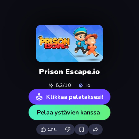
Prison Escape.io
8,2/10
.io
Klikkaa pelataksesi!
Pelaa ystävien kanssa
1,7 t.