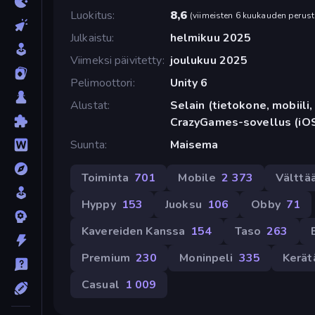
Luokitus
8,6
(
viimeisten 6 kuukauden perust
Julkaistu
helmikuu 2025
Viimeksi päivitetty
joulukuu 2025
Pelimoottori
Unity 6
Alustat
Selain (tietokone, mobiili, 
CrazyGames-sovellus (iOS
Suunta
Maisema
Toiminta
701
Mobile
2 373
Välttä
Hyppy
153
Juoksu
106
Obby
71
Kavereiden Kanssa
154
Taso
263
Premium
230
Moninpeli
335
Kerät
Casual
1 009