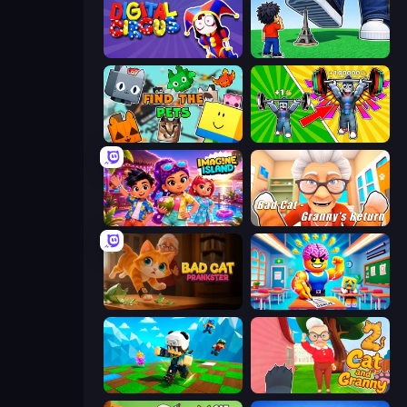
Digital Circus: Parkour Game
Obby: Click and Grow
Find The Pets
Obby: Gym Simulator, Escape
Imagine Island
Bad Cat - Granny's Return
Bad Cat Prankster
Obby: Dumb or Genius IQ Test
Robby: Many Games
Cat and Granny 2