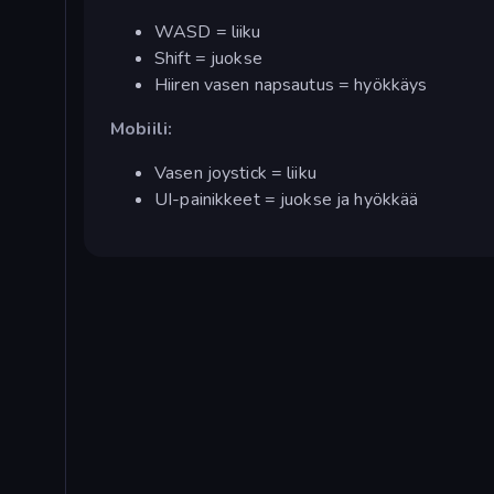
WASD = liiku
Shift = juokse
Hiiren vasen napsautus = hyökkäys
Mobiili:
Vasen joystick = liiku
UI-painikkeet = juokse ja hyökkää