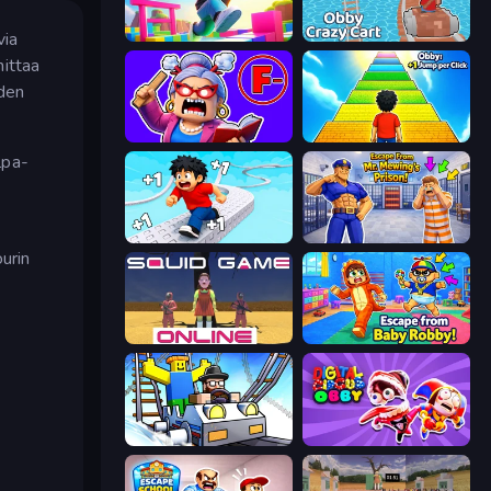
via
Jump Guys
Obby: Crazy Cart
hittaa
uden
Escape From School: Angry Teacher!
Obby: +1 Jump per Click
lpa-
Speed per Click: Obby
Escape From Mr.Meawing's Prison!
urin
Squid Game Online
Escape From Baby Robby!
Obby: Ride Carts
Digital Circus: Obby