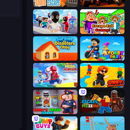
Obby World: Squid Escape
Obby Challenge: Prison Run
Mr. Dude: Online Multiverse Challenge
Escape Evil Granny!
Survive the Disasters: Obby
Obby Party Multiplayer
Mega Parkour: Obby Escape Run
Obby: Mini-Games
Barry's Prison Escape!
Escape From Pizzeria