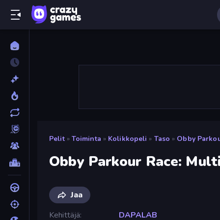
Pelit
»
Toiminta
»
Kolikkopeli
»
Taso
»
Obby Parkou
Obby Parkour Race: Mult
Jaa
Kehittäjä
DAPALAB