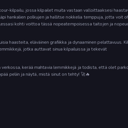
ur-kilpailu, jossa kilpailet muita vastaan valloittaaksesi haasta
läpi hankalien polkujen ja hallitse nokkelia temppuja, jotta voit o
aillessasi kohti voittoa tässä nopeatempoisessa taitojen ja nope
uisia haasteita, eläväinen grafiikka ja dynaaminen pelattavuus. Ki
 lemmikkejä, jotka auttavat sinua kilpailuissa ja tekevät
a verkossa, kerää mahtavia lemmikkejä ja todista, että olet parko
ä peliin ja näytä, mistä sinut on tehty! 🚀🔥