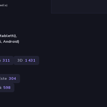
eella
)
tabletti),
, Android)
ä
311
3D
1 431
Este
304
ä
598