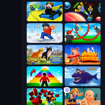
Cart Ride Danger Mount
Obby: +1 to Spaceflight Altitude
Break a Skyscraper
Build a Rollercoaster: Simulator
Cat Life Simulator 3D
Doggy Tricks
Obby Highest Jump Ever
Obby Fish Challenge: Ride