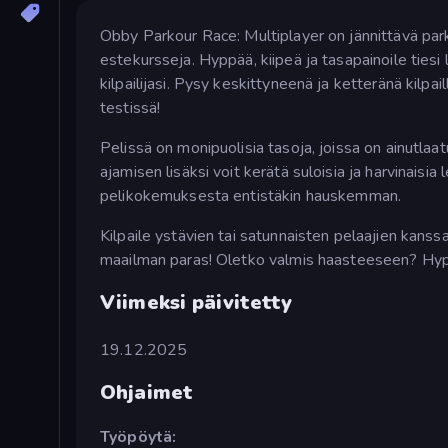
Obby Parkour Race: Multiplayer on jännittävä parko
estekursseja. Hyppää, kiipeä ja tasapainoile tiesi 
kilpailijasi. Pysy keskittyneenä ja ketteränä kilp
testissä!
Pelissä on monipuolisia tasoja, joissa on ainutlaat
ajamisen lisäksi voit kerätä suloisia ja harvinaisia
pelikokemuksesta entistäkin hauskemman.
Kilpaile ystävien tai satunnaisten pelaajien kanss
maailman paras! Oletko valmis haasteeseen? Hyppä
Viimeksi päivitetty
19.12.2025
Ohjaimet
Työpöytä: