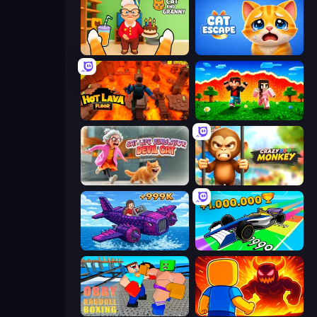
Cat and Granny
Cat Escape
Hot Lava Floor
The Lava Tsunami
Cat Life Simulator: Devil Cat
Crazy Zoo Monkey
Obby Plane Power Challenge: Fly
Obby Car Challenge: Drive
Obby: Ragdoll Boxing
Obby: Legendary Dragon