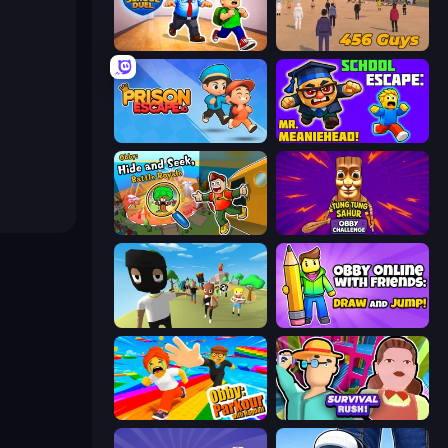
Escape School Duel
456 Guys
Prison Escape.io
School Escape: Mr. MeanieHead!
Obby: Hide and Seek, Battle Royale
Tung Tung Sahur: Obby Challenge
Mr. Dude: King of the Hill
Obby With Friends: Draw and Jump
Obby: Parkour with Ragdoll
Survival Rush!