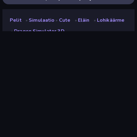
Pelit
Simulaatio
Cute
Eläin
Lohikäärme
»
»
»
»
Dragon Simulator 3D
»
Dragon Simulator 3D
Kehittäjä
CyberGoldfinch
Luokitus
8,9
(
viimeisten 6 kuukauden perusteella
)
Julkaistu
marraskuu 2019
Viimeksi päivitetty
lokakuu 2025
Pelimoottori
Unity 2022
Alustat
Selain (tietokone, mobiili,
tabletti), CrazyGames-
sovellus (iOS, Android), App
Store (iOS, Android)