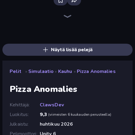
Bus Simulator: EVO
Mother Life Simulator: Prank
Driving School Simulator
Sandbox City
The Prank King
KiKi World
Gym Boss
Prison Life
Truck Simulator: European Roads
High School Teacher Simulator
Grow A Garden | Growden.io
The Secret Service
Airport Security
Life Simulator: Road to Riches
Monkey School Prank
Donut Place
Burger Life
Cat Life Simulator
Näytä lisää pelejä
Pelit
Simulaatio
Kauhu
Pizza Anomalies
»
»
»
Pizza Anomalies
Kehittäjä
ClawsDev
Luokitus
9,3
(
viimeisten 6 kuukauden perusteella
)
Julkaistu
huhtikuu 2026
Pelimoottori
Unity 6