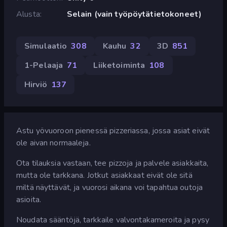
Alusta
Selain (vain työpöytätietokoneet)
Simulaatio
308
Kauhu
32
3D
851
1-Pelaaja
71
Liiketoiminta
108
Hirviö
137
Astu yövuoroon pienessä pizzeriassa, jossa asiat eivät
ole aivan normaaleja.
Ota tilauksia vastaan, tee pizzoja ja palvele asiakkaita,
mutta ole tarkkana. Jotkut asiakkaat eivät ole sitä
miltä näyttävät, ja vuorosi aikana voi tapahtua outoja
asioita.
Noudata sääntöjä, tarkkaile valvontakameroita ja pysy