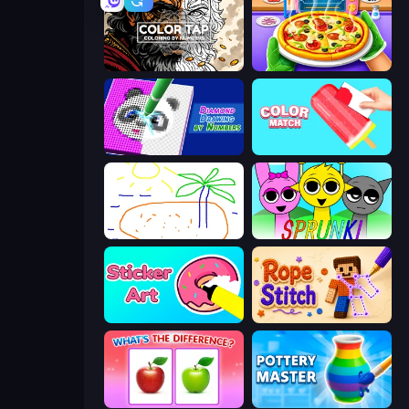
Color Tap: Coloring by Numbers
Pizza Maker
Diamond Drawing by Numbers
Color Match
Skribbl.io
Sprunki
Sticker Art
Rope Stitch Puzzle
What's The Difference?
Pottery Master