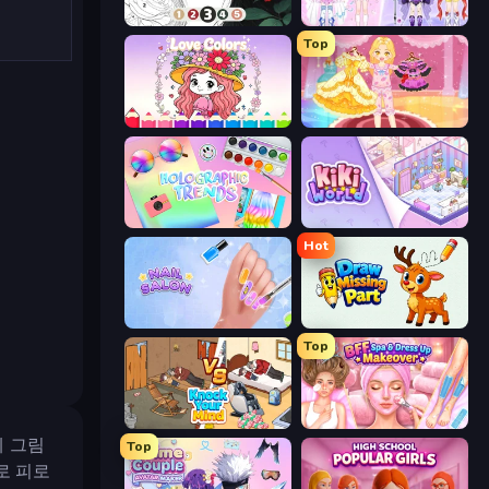
Numicolor
Idol Livestream: Fashion Game
Top
Love Colors
Royal Glow Princess Makeover
Holographic Trends
KiKi World
Hot
Nail Salon
Draw Missing Part | DOP Puzzle
Top
Knock Your Mind
BFF Makeover - Spa & Dress Up
게 그림
Top
로 피로