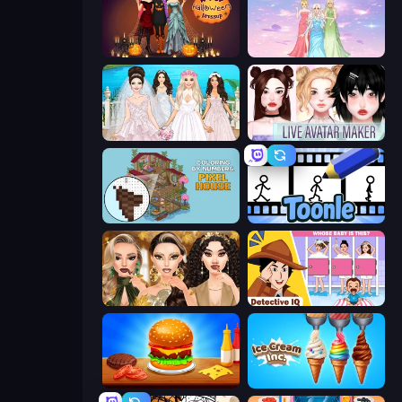
K-Pop Halloween Dress Up
Tailor Stylist: Fashion Diary
Model Wedding
Live Avatar Maker: Girls
Coloring by Numbers: Pixel House
Toonle
Autumn Glam Gala
Detective IQ: Brain Games
Burger Cafe
Ice Cream Inc.