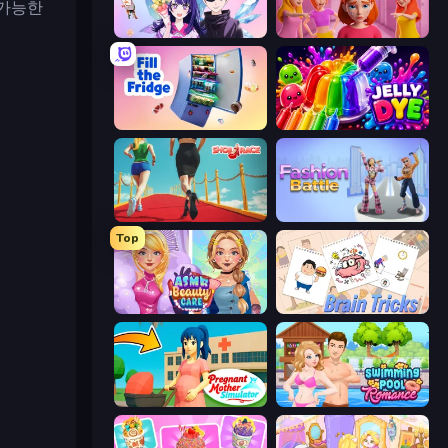
 가능한
Anime Couple: Avatar Maker
High School Popular Girls
Fill The Fridge
Jelly Dye
Shoe Race
Fashion Battle
Top
ASMR Beauty Care
Brain Tricks: Brain Games
Pregnant Mother Simulator
Swimming Pool Romance