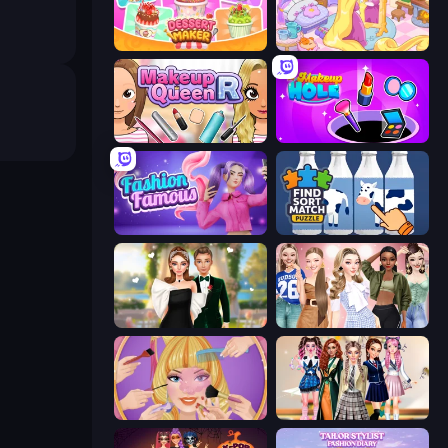
Dessert Maker
Fairy Room - Decor Game
Make Up Queen R
Make Up Hole
Fashion Famous
Find Sort Match - Puzzle
Valentine's Day Proposal
Fashion Week 2025
Extreme Makeover
Back To School: Uniforms Edition