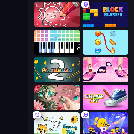
Draw Quiz
Block Blaster
Virtual Online Piano
Emoji Puzzle!
Pinturillo 2
Catch Tiles: Piano Game
Favorite Puzzles
Sneaker Art