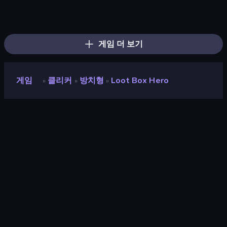
The MachinEGG
Farm Ring Idle
Conveyor Idle
Idle Mining Empire
Human Clicker: Grow Organs
Gear Factory
Babel Tower
Crusher Clicker
Capybara Clicker
Ragdoll Factory Idle
Revolution Idle X
Block Wall Destroyer
Mine Clicker
PLINKO!
Harbor Tycoon
Planet Clicker 2
Gun Bounce Idle
OreCrusher 2
게임 더 보기
게임
클리커
방치형
Loot Box Hero
»
»
»
Loot Box Hero
개발자
Nerd Mushrooms
평점
7.8
(
지난 6개월 기준
)
출시
2022년 11월
마지막 업데이트
2022년 12월
게임 엔진
Unity 2020
플랫폼
브라우저 (데스크톱, 모바일, 태블