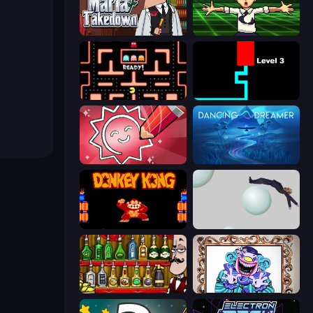
Mafia Takedown
Chainsaw Dance
Pacman
Scary Maze
Draw Quiz
Dancing Dreamer
Donkey Kong Returns
Bush Ragdoll
Bartender The Right Mix
Exhibit of Sorrows