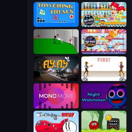
Towering Trials
Max Mixed Cocktails
Die In Style
Max Mixed Cuisine
Fly for Fly
Gunblood
Mono Move
Night Watchman