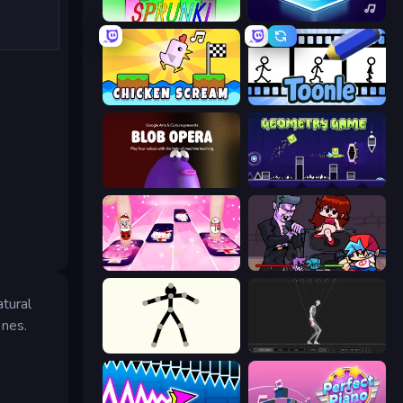
Sprunki
Tile Jumper 3D
Chicken Scream
Toonle
Blob Opera
Geometry Game
Catch Tiles: Piano Game
Friday Night Funkin'
atural
ones.
Stick Animator
Skeleton Simulator