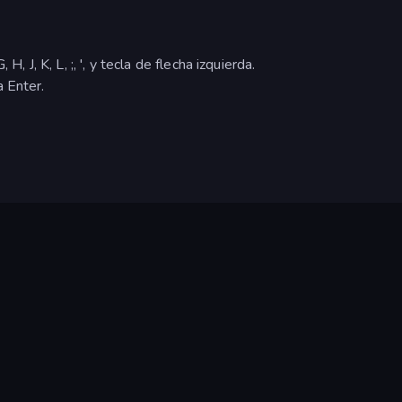
H, J, K, L, ;, ', y tecla de flecha izquierda.
la Enter.