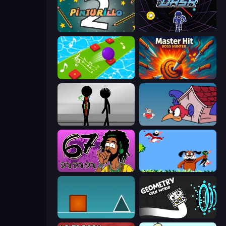
Pinturillo 2
Electron Dash
Color Music Hop Ball Games
Master Hit: Boss Hunter
Stick Figure Penalty 2
Cuphead
67 Doi Doi
Duck Hunt
The Impossible Game
Geometry: Open World