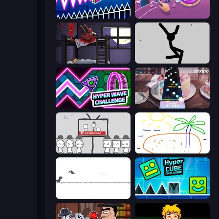
Wave Dash: Geometry Arrow
Perfect Piano
The Visitor
Rag Doll
Hyper Wave Challenge
Rhythm Capture
We Become What We Behold
Skribbl.io
Dino Game
Hyper Cube Challenge