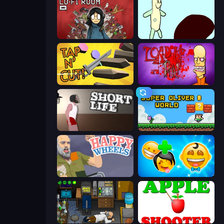
Lofi Room
Doodieman Voodoo
Tap 'n Cut
Load Up and Kill
Short Life
Super Oliver World
Happy Wheels
Smileys: Family Tree emoji
Foreign Creature
Apple Shooter