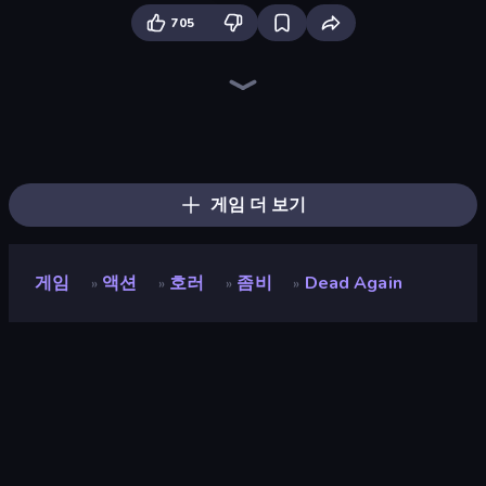
705
Lost Dungeon
Shatter Knight
Who Dies Last?
Throw a Lucky Block
Brainrot Arena Online
Stickman Rebirth
Mr. Dude: Online Multiverse Challenge
Stickman Clash
Fortzone Battle Royale
War the Knights
Boom!
99 Nights (Bloxd.io)
Boom Slingers ReBoom
Playground
Dye Hard
Zombie Road
Stickman Kombat 2D
Obby World: Squid Escape
게임 더 보기
게임
액션
호러
좀비
Dead Again
»
»
»
»
Dead Again
개발자
sanojian
평점
9.3
(
지난 6개월 기준
)
출시
2026년 4월