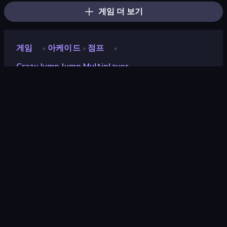
게임 더 보기
게임
아케이드
점프
»
»
»
Crazy Jump Jump Multiplayer
Crazy Jump Jump
Multiplayer
평점
9.2
(
지난 6개월 기준
)
출시
2025년 6월
마지막 업데이트
2025년 7월
게임 엔진
HTML5
플랫폼
브라우저 (데스크톱, 모바일, 태블
릿), CrazyGames 앱 (iOS,