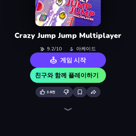
Crazy Jump Jump Multiplayer
9.2/10
아케이드
게임 시작
친구와 함께 플레이하기
3.8천
Escape From Prison Multiplayer
Crazy Dummy Swing Multiplayer
Boom Slingers ReBoom
Jelly Dash
Ragdoll Archers
Gaz to the Moon
Boom!
Bouncemasters
Rough Ball
Line Driver
Jumper Hook
Chicken Hell
Crazy Miners
Cars Arena
Liquid Swarm
Ninja Parkour Multiplayer
Splotch!
Dye Hard