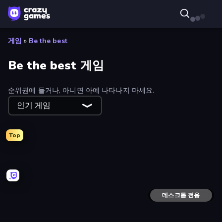
게임
»
Be the best
Be the best 게임
순위권에 들거나, 아니면 아예 나타나지 마세요.
인기 게임
Top
Home Flip
Tap-Tap Shots
Drift Boss
Race Clicker: Tap Tap Game
Snow Rider 3D
Ball Blast
Crazy Roll 3D
Crazy Dummy Swing Multiplayer
Collect Em All!
Extreme Drifter
Ninja Parkour Multiplayer
Jelly Dash
Jet Rush
Deez Balls
Crazy Jump Jump Multiplayer
Typing Rush
Snake VS Block
Escape Road 2
데스크톱 전용