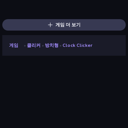
Planet Clicker 2
Crusher Clicker
Babel Tower
Click Click Clicker
Capybara Clicker
Human Clicker: Grow Organs
Black Hole Idle
Money Ping Pong
Satisfying Ball Clicker
Farm Ring Idle
Merge Tools - Merge and Dig
Gear Factory
BitCoiner
Revolution Idle X
Knight Clicker
Candy Clicker 2
Idle House Build
Galaxy Clicker
게임 더 보기
게임
클리커
방치형
Clock Clicker
»
»
»
Clock Clicker
개발자
LeimurGames
평점
9.3
(
지난 6개월 기준
)
출시
2022년 11월
마지막 업데이트
2022년 12월
게임 엔진
HTML5
플랫폼
브라우저 (데스크톱, 모바일, 태블