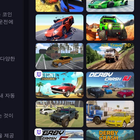
Car Crash Simulator Royale
Sportcars Crash
 코인
 운전에
Hyper Cars Ramp Crash
Offroad Life 3D
 다양한
Obby: Car Crash Sandbox
Hill Travel 3D
새 자동
Stunt Paradise
Derby Crash 4
는 것이
4x4 Offroader
Crazy Car Stunts
을 제공