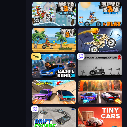
Moto X3M 4 Winter
Moto X3M 5: Pool Party
Moto X3M
Moto X3M 6: Spooky Land
Top
Escape Road 3
Stickman Annihilation 2
Turbo Cars: Pipe Stunts
Night City Racing