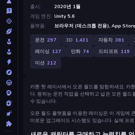
출시
2020년 1월
게임 엔진
Unity 5.6
플랫폼
브라우저 (데스크톱 전용), App Store 
운전
297
3D
1,431
자동차
381
레이싱
127
만화
74
드리프트
119
미션
212
카툰 핫 레이서에서 오픈 월드를 탐험하세요. 카
다. 원하는 운전 직업을 선택하고 넓은 오픈 월
수 있습니다.
오픈 월드 플랫폼을 이용한 레이싱은 이 게임에 큰
미로운 업그레이드 시스템도 있습니다. 실제 프로
새로운 캐릭터를 구매하고 능력치를 