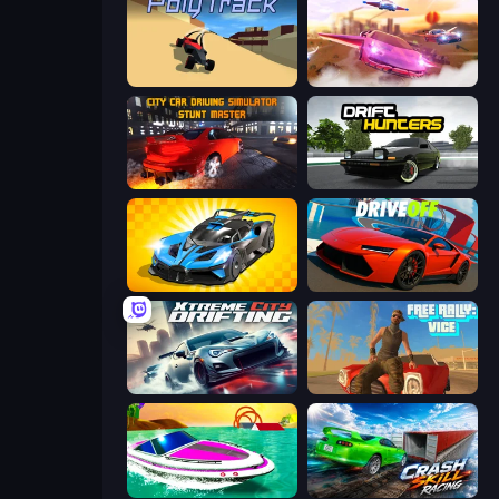
PolyTrack
Ultimate Flying Car
City Car Driving Simulator: Stunt
Drift Hunters
GT Cars Mega Ramps
DriveOff
Xtreme City Drifting
Free Rally: Vice
Jet Boat Racing
Crash Skill Racing