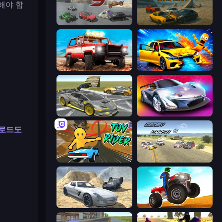
해야 합
Derby Crash 5
Derby Crash
Offroad Masters Challenge
BMG: Ragdoll Playground
Wrong Way
Grand Cyber City
 로드도
Toy Rider
Derby Crash 3
Derby Crash 2
ATV Ultimate Offroad