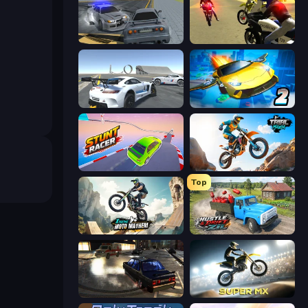
RCC City Racing
3D Moto Simulator 2
Crazy Stunt Cars Multiplayer
Ultimate Flying Car 2
Stunt Racer
Trial Mania
Top
Xtreme Moto Mayhem
Hustle & Drift in ZIL
City Classic Car Driving: 131
Super MX - Last Season