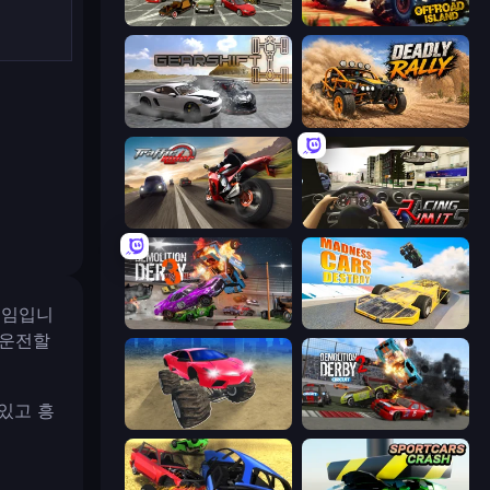
Evolution Factor
Offroad Island
Gearshift One
Deadly Rally
Traffic Rider
Racing Limits
임입니
Demolition Derby 3
Madness Cars Destroy
 운전할
있고 흥
Monster Cars: Ultimate Simulator
Demolition Derby 2