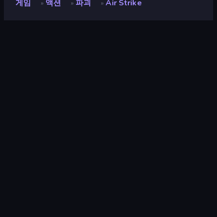
게임
액션
파괴
Air Strike
»
»
»
Air Strike
개발자
Smart Raven Studio
평점
9.1
(
지난 6개월 기준
)
출시
2023년 8월
마지막 업데이트
2023년 9월
게임 엔진
Unity 2021
플랫폼
브라우저 (데스크톱, 모바일, 태블
릿), CrazyGames 앱 (Android),
App Store (Android)
방향성
세로 방향
액션
439
모바일
2,350
3D
850