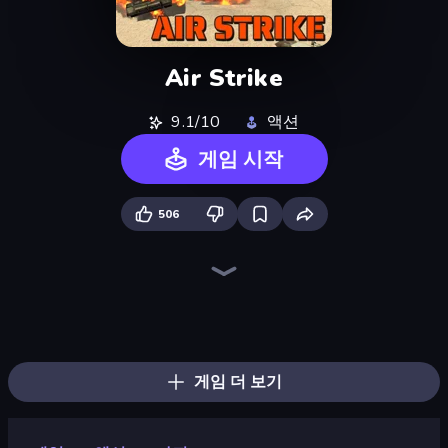
Air Strike
9.1/10
액션
게임 시작
506
Heli Military Base
Ships Battlefield 3D
Iron Legion
FPV War Kamikaze Drone
Mortar Squad
Real Warships
Attack of Duty
Jet Fighter Airplane Racing
Modern Cannon Strike
Artillery Vs Tanks
Sea Strike
Warzone Armor
Plane Crash Ragdoll Simulator
Dogfight
City Constructor
Grandfather Road Chase: Shooter
Free Rally: Pripyat
Zombie Derby: Pixel Survival
게임 더 보기