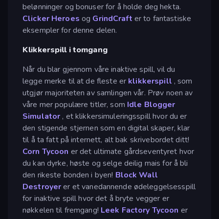
belønninger og bonuser for å holde deg hekta.
Clicker Heroes
og
GrindCraft
er to fantastiske
eksempler for denne delen.
Klikkerspill i tomgang
Når du blar gjennom våre inaktive spill, vil du
legge merke til at de fleste er
klikkerspill
, som
utgjør majoriteten av samlingen vår. Prøv noen av
våre mer populære titler, som
Idle Blogger
Simulator
, et klikkersimuleringsspill hvor du er
den stigende stjernen som en digital skaper, klar
til å ta fatt på internett, alt bak skrivebordet ditt!
Corn Tycoon
er det ultimate gårdseventyret hvor
du kan dyrke, høste og selge deilig mais for å bli
den rikeste bonden i byen!
Block Wall
Destroyer
er et vanedannende ødeleggelsesspill
for inaktive spill hvor det å bryte vegger er
nøkkelen til fremgang!
Leek Factory Tycoon
er