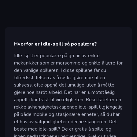
Hvorfor er Idle-spill så populære?
Idle-spill er populære på grunn av enkle
mekanikker som er morsomme og enkle å lære for
den vanlige spilleren. I disse spillene får du
tilfredsstillelsen av å raskt gjøre noe til en
suksess, ofte oppnå det umulige, uten å måtte
gjøre noe hardt arbeid. Det har en uimotståelig
appell i kontrast til virkeligheten. Resultatet er en
rekke avhengighetsskapende idle-spill tilgjengelig
på både mobile og stasjonære enheter, så du har
et hav av valgmuligheter i denne sjangeren. Det
beste med idle-spill? De er gratis å spille, og
ingen nedlastinger er nødvendige! Sjekk ut våre