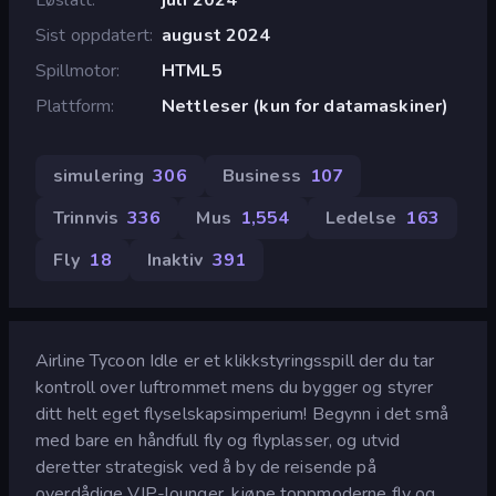
Sist oppdatert
august 2024
Spillmotor
HTML5
Plattform
Nettleser (kun for datamaskiner)
simulering
306
Business
107
Trinnvis
336
Mus
1,554
Ledelse
163
Fly
18
Inaktiv
391
Airline Tycoon Idle er et klikkstyringsspill der du tar
kontroll over luftrommet mens du bygger og styrer
ditt helt eget flyselskapsimperium! Begynn i det små
med bare en håndfull fly og flyplasser, og utvid
deretter strategisk ved å by de reisende på
overdådige VIP-lounger, kjøpe toppmoderne fly og