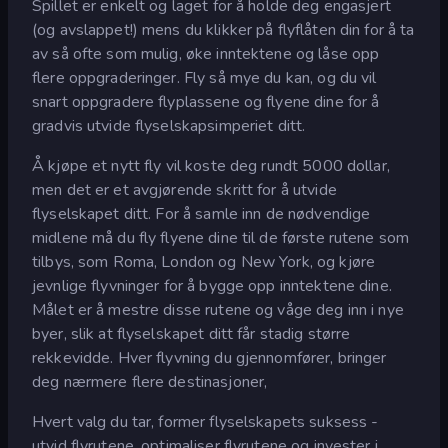
Spillet er enkelt og laget for å holde deg engasjert
(og avslappet!) mens du klikker på flyflåten din for å ta
av så ofte som mulig, øke inntektene og låse opp
flere oppgraderinger. Fly så mye du kan, og du vil
snart oppgradere flyplassene og flyene dine for å
gradvis utvide flyselskapsimperiet ditt.
Å kjøpe et nytt fly vil koste deg rundt 5000 dollar,
men det er et avgjørende skritt for å utvide
flyselskapet ditt. For å samle inn de nødvendige
midlene må du fly flyene dine til de første rutene som
tilbys, som Roma, London og New York, og kjøre
jevnlige flyvninger for å bygge opp inntektene dine.
Målet er å mestre disse rutene og våge deg inn i nye
byer, slik at flyselskapet ditt får stadig større
rekkevidde. Hver flyvning du gjennomfører, bringer
deg nærmere flere destinasjoner,
Hvert valg du tar, former flyselskapets suksess -
utvid flyrutene, optimaliser flyrutene og invester i