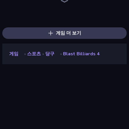
8 Ball Pool
8 Ball Billiards Classic
Free Kick Classic (3D Free Kick)
Table Tennis World Tour
8 Ball Pool Billiards Multiplayer
Archery World Tour
Mini Golf Club
Ragdoll Soccer 2 Players
Cricket World Cup
Snooker
Smash Badminton
Power Badminton
Hotfoot Baseball
ESPN Arcade Baseball
Billiards Pool 8
Classic Bowling
9 Ball Pool Online Multiplayer
Royal Pool
게임 더 보기
게임
스포츠
당구
Blast Billiards 4
»
»
»
Blast Billiards 4
평점
8.5
(
지난 6개월 기준
)
출시
2021년 9월
게임 엔진
Ruffle
플랫폼
브라우저 (데스크톱, 모바일, 태블릿),
CrazyGames 앱 (iOS, Android)