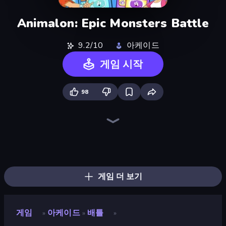
Animalon: Epic Monsters Battle
9.2/10
아케이드
게임 시작
98
Ragdoll Archers
Obby: Supercar Race on Keyboard
Robby: Many Games
Obby: +1 Click Wall Breaker
Robby: Cross the Road for Brainrot
Animal DNA Run
Baseball For Brainrot
Kick the Buddy
Obby vs Brainrot
Mage Castle Idle Defense
Obby: Break Rocks For Brainrots
Obby: Gym Simulator, Escape
Zombies 4 Weapon Merge
Bouncemasters
Obby Fish Challenge: Ride
Furry Road
Bubble Blast
Cars Arena
게임 더 보기
게임
아케이드
배틀
»
»
»