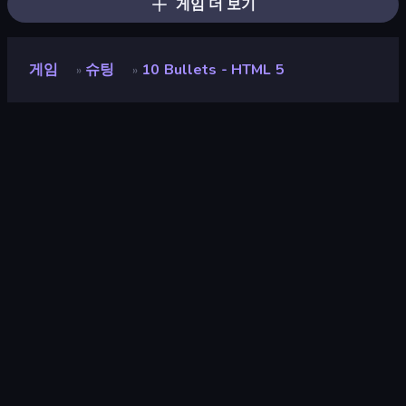
게임 더 보기
게임
슈팅
10 Bullets - HTML 5
»
»
10 Bullets - HTML 5
개발자
Michel Gerard
평점
8.4
(
지난 6개월 기준
)
출시
2018년 5월
게임 엔진
HTML5
플랫폼
브라우저 (데스크톱, 모바일, 태블릿),
CrazyGames 앱 (iOS, Android), App
Store (iOS)
슈팅
88
픽셀
210
파괴
182