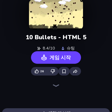
10 Bullets - HTML 5
8.4/10
슈팅
게임 시작
26
SkillWarz
Fragen
Western Sniper
Gun Master
Zombie Outbreak Arena
Destroy Base
Sniper Mission
Redcoats.io
Ships Battlefield 3D
Rift of Hell: Demons War
Command Strike FPS
Doomsday Shooter
Wild Hunter 3D
Shoot First Fast: Gun Duel
CS: Chaos Squad
Camo Sniper
Laser Tanks
Metal Guns Fury