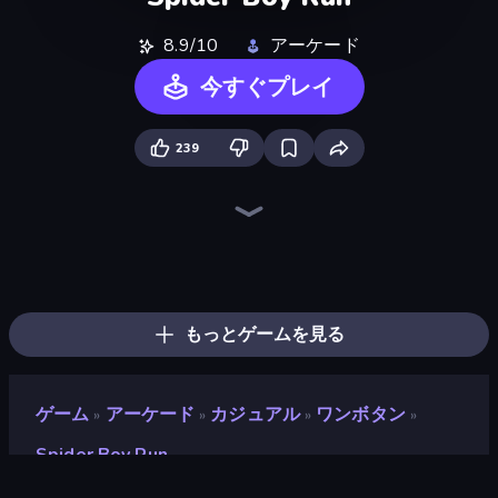
8.9/10
アーケード
今すぐプレイ
239
Ragdoll Archers
Kick the Buddy
Rooftop Run
TNT Bomber
Bouncemasters
Cars Arena
Animal DNA Run
Superhero Race!
Robby: Many Games
Bubble Blast
Obby: Supercar Race on Keyboard
Crazy Motorcycle
Mafia Takedown
Obby: +1 Jump per Click
Arkadium's Bubble Shooter
Space Waves
Obby: +1 Click Wall Breaker
Bubble Fall
もっとゲームを見る
ゲーム
アーケード
カジュアル
ワンボタン
»
»
»
»
Spider Boy Run