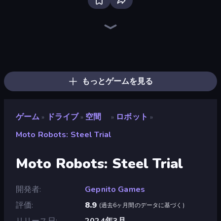
Bloxd.io
Ragdoll Archers
EvoWars.io
Piece of Cake: Merge and Bake
Veck.io
Racing Limits
Traffic Rider
Mahjongg Solitaire
Screw Out: Bolts and Nuts
Words of Wonders
Piles of Mahjong
Designville: Merge & Design
Miniblox
Space Waves
Stickman Clash
SkillWarz
Fortzone Battle Royale
Arrow Escape
もっとゲームを見る
ゲーム
ドライブ
空間
ロボット
»
»
»
»
Moto Robots: Steel Trial
Moto Robots: Steel Trial
開発者
Gepnito Games
評価
8.9
(
過去6ヶ月間のデータに基づく
)
リリース日
2024年3月