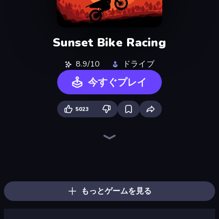
Sunset Bike Racing
8.9/10
ドライブ
今すぐプレイ
5023
Traffic Rider
Xtreme Moto Mayhem
Trial Mania
Moto Maniac 3
Bike Jump
Wheelie Up
Cycle Extreme
Moto Racing Club
Moto X3M
Moto Maniac 2
Crazy MX
Airborne Motocross
Moto Maniac
Moto X3M 4 Winter
Moto X3M 6: Spooky Land
Trials Ice Ride
Trials Ride
Moto X3M 5: Pool Party
もっとゲームを見る