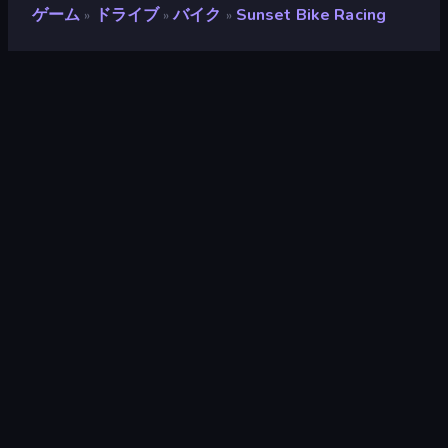
ゲーム
ドライブ
バイク
Sunset Bike Racing
»
»
»
Sunset Bike Racing
開発者
kamgam
評価
8.9
(
過去6ヶ月間のデータに基づく
)
リリース日
2024年5月
最終更新
2025年6月
ゲームエンジン
Unity 2022
プラットフォーム
ブラウザ（デスクトップ、モバイ
ル、タブレット）, CrazyGames
アプリ（iOS, Android）, App
Store (iOS, Android)
対象
横向き