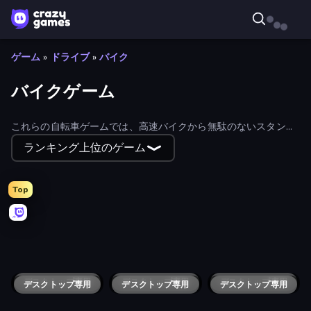
ゲーム
»
ドライブ
»
バイク
バイクゲーム
これらの自転車ゲームでは、高速バイクから無駄のないスタント
自転車まで、あらゆるものを使ってレースをすることができる。
ランキング上位のゲーム
Top
Obby Party Multiplayer
Trial Mania
Moto X3M 5: Pool Party
Bike Jump
Moto X3M 4 Winter
GoKarts.io
Moto X3M 6: Spooky Land
Road Rage
Airborne Motocross
Wheelie Up
Sunset Bike Racing
Moto Maniac 3
Hill Climb on Moto Bike
Paper Delivery Boy
Trials Ice Ride
Cycle Extreme
Trials Ride
Draw Bridge Puzzle
Crazy MX
Switch Wheel: Race Master
Paper Boy Race: Running Game
Moto Maniac
Moto Maniac 2
Crazy MotoX Multiplayer
MX Offroad Master
デスクトップ専用
デスクトップ専用
Offroad Island
デスクトップ専用
Super Crime Steel War Hero
デスクトップ専用
Super Bike The Champion
デスクトップ専用
Riders Downhill Racing
Grand Cyber City
デスクトップ専用