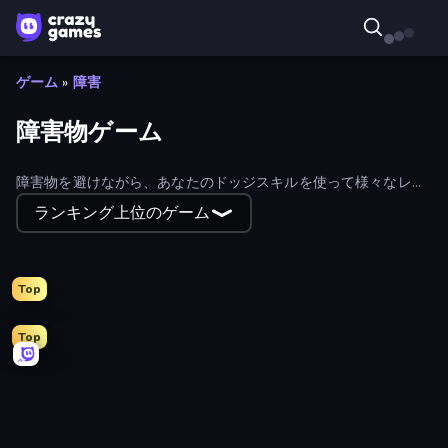
ゲーム
»
障害
障害物ゲーム
障害物を避けながら、あなたのドッジスキルを使って様々なレベ
ルを駆け抜けよう！
ランキング上位のゲーム
Top
Top
Ragdoll Throw Challenge
Obby World: Squid Escape
Drive Quest
Survive the Disasters: Obby
Helix Jump
Obby: +1 Jump per Click
Master of Numbers
Crazy Motorcycle
Run and Jump for Brainrot
Geometry Game
Wave Dash: Geometry Arrow
Escape From Pizzeria
Robby: Cross the Road for Brainrot
Soccer Dash
Stick Crush
Obby: Mini-Games
Speed per Click: Obby
Lime Playground Sandbox
Draw Crash Race
Mad Stick
Hyper Cube Challenge
Twerk Race 3D
Sportcars Crash
One Line
Chicken Scream
Doodle Road
Obby: +1 Speed Car Escape
OvO Game
Jump Guys
Rescue Throw