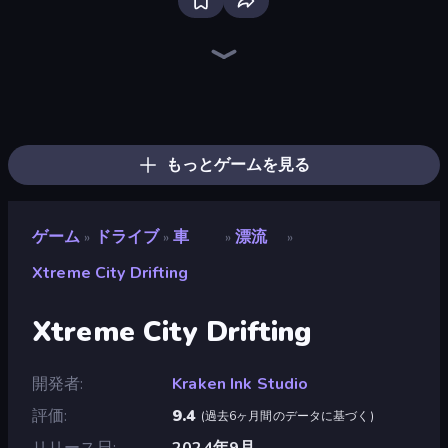
Racing Limits
Real Car Driving
Ramp Car VS Police: CHASE
Drive Quest
Traffic Rider
Parking Fury 3D: Side Hustle
Real Drift World
Asphalt Rush
Street Racing: Open World
Deadly Descent
Cyber Cars Punk Racing 2
Cyber Cars Punk Racing
Hotgear
Rally Racer Dirt
Tuning Car Racing
Mega Ramp Car Game: Car Stunts
Real Cars in City
Nitro Burnout
もっとゲームを見る
ゲーム
ドライブ
車
漂流
»
»
»
»
Xtreme City Drifting
Xtreme City Drifting
開発者
Kraken Ink Studio
評価
9.4
(
過去6ヶ月間のデータに基づく
)
リリース日
2024年9月