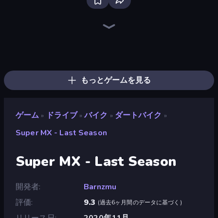
Racing Limits
Hustle & Drift in ZIL
Deadly Descent
Traffic Rider
Ramp Car VS Police: CHASE
Real Car Driving
Crazy Plane Landing
Deadly Rally
The Cargo
Tiny Cars
Syder Hyper Drive
Parking Space
Desert Rally
Drive Taxi
BMG: Ragdoll Playground
OK Parking
Free Rally: Pripyat
Crazy Hills
もっとゲームを見る
ゲーム
ドライブ
バイク
ダートバイク
»
»
»
»
Super MX - Last Season
Super MX - Last Season
開発者
Barnzmu
評価
9.3
(
過去6ヶ月間のデータに基づく
)
リリース日
2020年11月