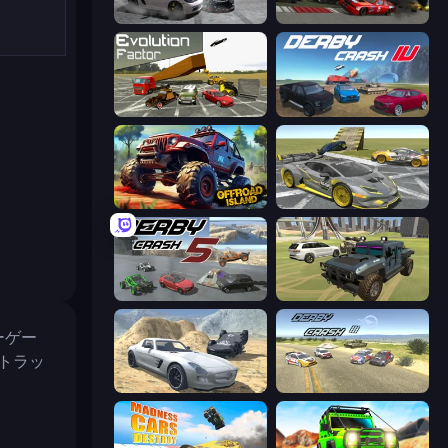
Gearshift One
Demolition Derby 2
Evolution Factor
Derby Crash 4
Offroad Island
Wrong Way
Derby Crash 5
4x4 Offroader
ーゲー
トラッ
Derby Crash 2
Derby Crash 3