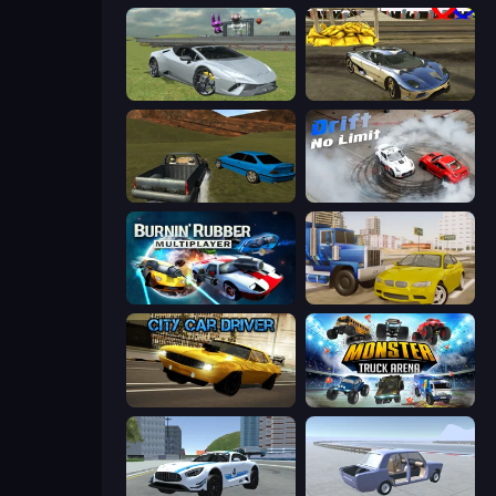
Sports Cars Driver
Crazy Car Stunts 3D
RCC Stunt Cars
Drift No Limit
Burnin' Rubber Multiplayer
Crazy Car Stunts
City Car Driver
Monster Truck Arena