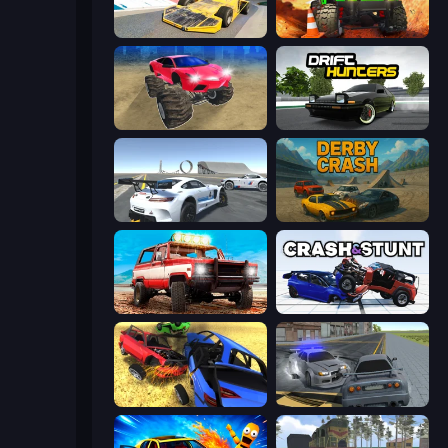
Madness Cars Destroy
Offroad Life 3D
Monster Cars: Ultimate Simulator
Drift Hunters
Crazy Stunt Cars Multiplayer
Derby Crash
Offroad Masters Challenge
Crash & Stunt
Car Crash Simulator Royale
RCC City Racing