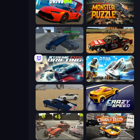
DriveOff
Monster Puzzle
Offroader V6
Offroad Dirt Racing 3D
Xtreme City Drifting
Real Drift World
Crazy Stunt Cars
Crazy for Speed
Battle Cars 3D
Burnin' Rubber Crash n' Burn