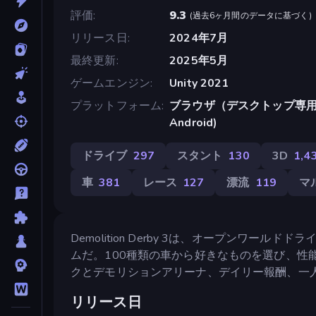
評価
9.3
(
過去6ヶ月間のデータに基づく
)
リリース日
2024年7月
最終更新
2025年5月
ゲームエンジン
Unity 2021
プラットフォーム
ブラウザ（デスクトップ専用）, A
Android)
ドライブ
297
スタント
130
3D
1,4
車
381
レース
127
漂流
119
マ
Demolition Derby 3は、オープンワ
ムだ。100種類の車から好きなものを選び、性
クとデモリションアリーナ、デイリー報酬、一
リリース日