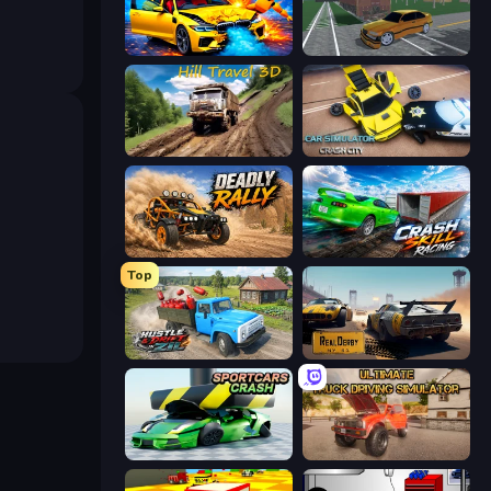
BMG: Ragdoll Playground
Obby: Car Crash Sandbox
Hill Travel 3D
Car Simulator: Crash City
Deadly Rally
Crash Skill Racing
Top
Hustle & Drift in ZIL
RealDerby - Crash Day
Sportcars Crash
Ultimate Truck Driving Simulator 2020