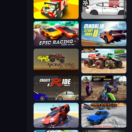
Blocky Demolition Derby
Drag Racer V2
Epic Racing - Descent on Cars
Madalin Stunt Cars 2
Gas Monsters
Monster Truck Demolition Derby
Create-A-Ride
MotoCross Riders
Hyper Cars Ramp Crash
Force Drift Racing: Aussie Burnout