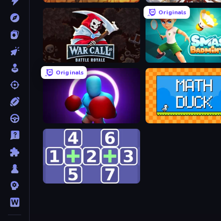
Originals
WarCall.io
Smash Badminton
Originals
Punch Max
Math Duck
Math Push