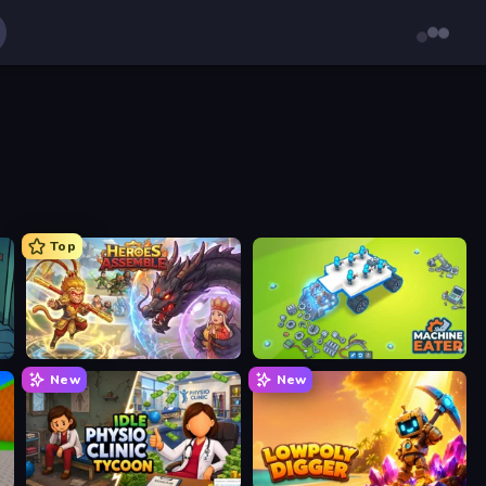
Top
Heroes Assemble
Machine Eater
New
New
s
Idle Physio Clinic Tycoon
Lowpoly Digger