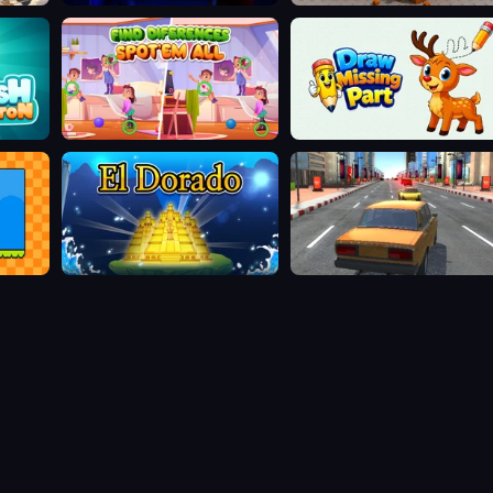
Find Differences: Spot 'Em All
Draw Missing Part | DOP Puzzl
El Dorado Lite
City Car Racer