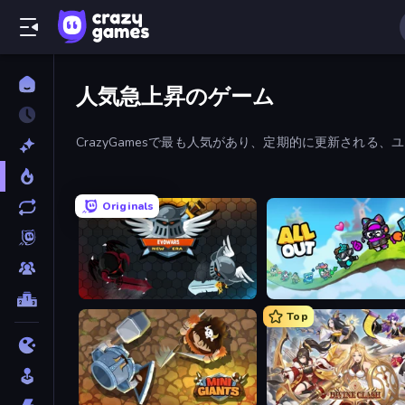
人気急上昇のゲーム
CrazyGamesで最も人気があり、定期的に更新され
Originals
EvoWars.io
All Out
Top
MiniGiants.io
Divine Clash