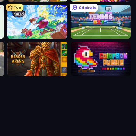
Top
Originals
e
Kingdom of Pixels
Tennis Bits
Heroes of the Arena
ColorBox Puzzle