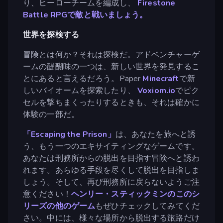
り、ヒーローチームを編成し、
Firestone
Battle RPGで敵と戦いましょう。
世界を探検する
冒険とは何か？それは探検だ。アドベンチャーゲ
ームの醍醐味の一つは、新しい世界を発見するこ
とにあると言えるだろう。Paper
Minecraft
で新
しいバイオームを探索したり、
Voxiom.io
でピク
セルを撃ちまくったりするときも、それは確かに
体験の一部だ。
「Escaping the Prison」
は、あなたを旅へと誘
う、もう一つのエキサイティングなゲームです。
あなたは刑務所からの脱出を目指す冒険へと誘わ
れます。あらゆる手段を尽くして脱出を目指しま
しょう。そして、再び刑務所に戻らないようご注
意ください！
ヘンリー・スティックミンのこのシ
リーズの他のゲーム
もぜひチェックしてみてくだ
さい。中には、様々な場所から脱出する旅路だけ