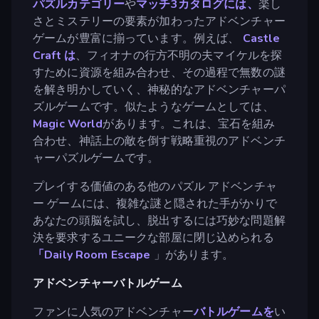
パズルカテゴリー
や
マッチ3カタログには、
楽し
さとミステリーの要素が加わったアドベンチャー
ゲームが豊富に揃っています。例えば、
Castle
Craft は
、フィオナの行方不明の夫マイケルを探
すために資源を組み合わせ、その過程で無数の謎
を解き明かしていく、神秘的なアドベンチャーパ
ズルゲームです。似たようなゲームとしては、
Magic World
があります。これは、宝石を組み
合わせ、神話上の敵を倒す戦略重視のアドベンチ
ャーパズルゲームです。
プレイする価値のある他のパズル アドベンチャ
ー ゲームには、複雑な謎と隠された手がかりで
あなたの頭脳を試し、脱出するには巧妙な問題解
決を要求するユニークな部屋に閉じ込められる
「Daily Room Escape
」があります。
アドベンチャーバトルゲーム
ファンに人気のアドベンチャー
バトルゲームを
い