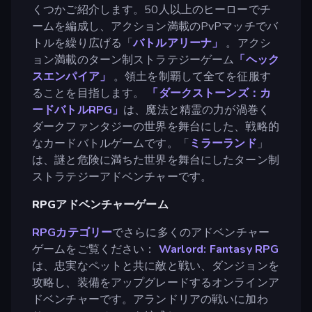
くつかご紹介します。50人以上のヒーローでチ
ームを編成し、アクション満載のPvPマッチでバ
トルを繰り広げる「
バトルアリーナ」
。アクシ
ョン満載のターン制ストラテジーゲーム
「ヘック
スエンパイア」
。領土を制覇して全てを征服す
ることを目指します。
「ダークストーンズ：カ
ードバトルRPG」
は、魔法と精霊の力が渦巻く
ダークファンタジーの世界を舞台にした、戦略的
なカードバトルゲームです。「
ミラーランド
」
は、謎と危険に満ちた世界を舞台にしたターン制
ストラテジーアドベンチャーです。
RPGアドベンチャーゲーム
RPGカテゴリー
でさらに多くのアドベンチャー
ゲームをご覧ください：
Warlord: Fantasy RPG
は、忠実なペットと共に敵と戦い、ダンジョンを
攻略し、装備をアップグレードするオンラインア
ドベンチャーです。アランドリアの戦いに加わ