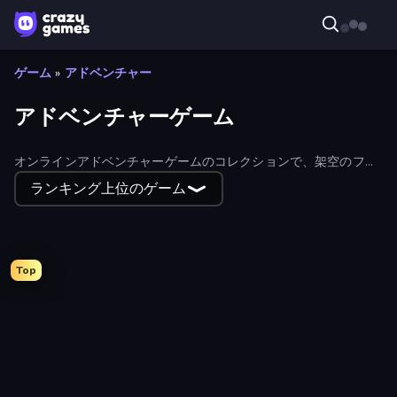
ゲーム
»
アドベンチャー
アドベンチャーゲーム
オンラインアドベンチャーゲームのコレクションで、架空のファ
ンタジー世界や現実の場所を冒険しよう。デジタルで体験できる
ランキング上位のゲーム
最高のアドベンチャーから、心を掴んで楽しませてくれる物語を
持つテキストアドベンチャーまで、コレクションを閲覧しよう。
Top
Heroes Assemble
Escape From Mr.Meawing's Prison!
Escape From School: Angry Teacher!
Horror Tale
Schoolboy Escape 2
Firestone – Idle Clicker Online RPG
Escape From Baby Robby!
Barry's Prison Escape!
Doors Castle
Elevator Room Escape
School Escape: Mr. MeanieHead!
Divine Clash
Noob Miner: Escape From Prison
Escape from Vlogger: Runaway
Arcath Tales
Infiltrating the Airship
Noob Miner 2: Escape From Prison
Skyland Survive With Noob!
Horror Tale 3: The Witch
Cup Heroes
Escape from School: Runaway
Horror Tale 2: Samantha
911: Cannibal
Escaping the Prison
Fleeing the Complex
Skinwalker
Game Cafe Escape
Goddess Connect
Stick Fighter vs Zombies
Imagine Island