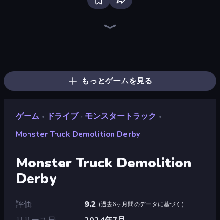
Deadly Descent
Real Car Driving
Drive Quest
Racing Limits
PolyTrack
Madness Cars Destroy
Real Drift World
MR RACER Stunt Mania
Stunt Horizon
Racing: Online!
Xtreme Rivals: Car Racing
Gun Racing
Car Games: Car Racing Game
Street Racing: Open World
DriveOff
Real Cars in City
Nitro Burnout
City Car Driving Simulator: Stunt
もっとゲームを見る
ゲーム
ドライブ
モンスタートラック
»
»
»
Monster Truck Demolition Derby
Monster Truck Demolition
Derby
評価
9.2
(
過去6ヶ月間のデータに基づく
)
リリース日
2024年7月