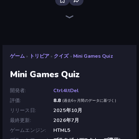
Guess Their Answer
WorldGuessr Free GeoGuessr
Paint the Flag
Trivia
Logo Quiz: Game World Trivia
The Impossible Quiz
Trivia Crack
OpenGuessr - Geo Guessing
MemeBattle: What's That Meme?
Find Them All!
Quizmania: Trivia Game
Millionaire Quiz
QuizzLand Trivia
Daily Timeline
Geography Quiz: Flags and Capitals
SongPop GO
European Football Quiz
ゲーム
トリビア
クイズ
Mini Games Quiz
»
»
»
Mini Games Quiz
開発者
Ctrl4ltDel
評価
8.8
(
過去6ヶ月間のデータに基づく
)
リリース日
2025年10月
最終更新
2026年7月
ゲームエンジン
HTML5