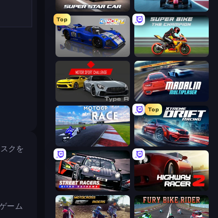
Super Star Car
Crazy Grand Prix
Top
Circuit Racing
Super Bike The Champion
Motor Sport Challenge Type R
Madalin Cars Multiplayer
Top
MotoGP: Motocross Race
Xtreme DRIFT Racing
リスクを
Street Racers Nitro Extreme
Highway Racer 2
のゲーム