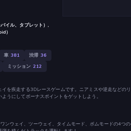
バイル、タブレット）,
oid）
車
381
渋滞
36
ミッション
212
ェイを疾走する3Dレースゲームです。ニアミスや逆走などの
いようにしてボーナスポイントをゲットしよう。
rには、ワンウェイ、ツーウェイ、タイムモード、ボムモードの4つ
爆弾を積んだトラックを運転します！