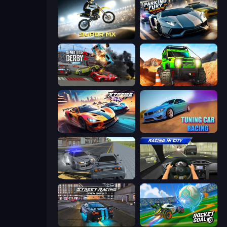
Super MX - Last Season
Parking Fury 3D: Side Hustle
Demolition Derby 2
Offroad Life 3D
Xtreme Rivals: Car Racing
Tuning Car Racing
RCC City Racing
Racing in City
Street Racing: Open World
RocketGoal.io