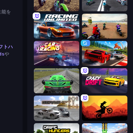
MotoCross Riders
Fury Bike Rider
性能を
Racing Unlimited
Super MX - The Champion
フトハ
ds
や
Car Games: Car Racing Game
Racing: Online!
Speed Racing Pro 2
Crazy Drift
Gearshift One
Sunset Bike Racing