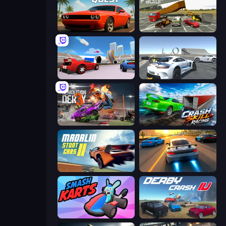
Drive Quest
Evolution Factor
DashCraft.io
Crazy Stunt Cars Multiplayer
Demolition Derby 3
Crash Skill Racing
Madalin Stunt Cars 2
Asphalt Rush
Smash Karts
Derby Crash 4