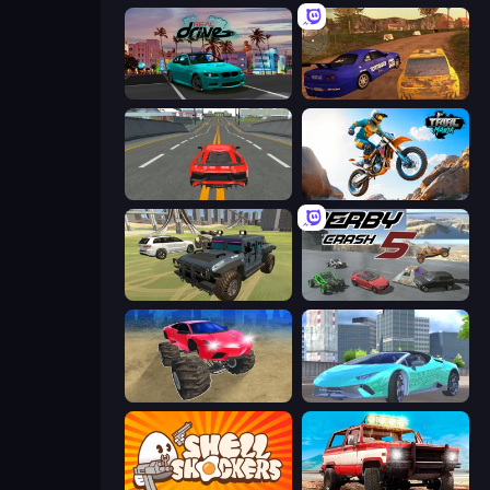
RealDrive
Dirt Rally Driver HD
Modern Car Racing 2
Trial Mania
4x4 Offroader
Derby Crash 5
Monster Cars: Ultimate Simulator
Real City Driver