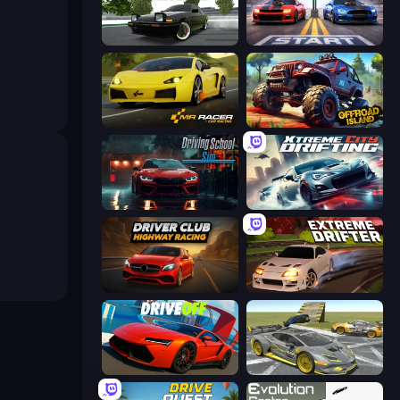
Drift Hunters
Street Racer 2
Mr. Racer - Car Racing
Offroad Island
Driving School Simulator
Xtreme City Drifting
Driver Club: Highway Racing
Extreme Drifter
DriveOff
Wrong Way