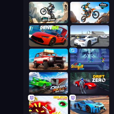
Xtreme Moto Mayhem
Trial Mania
DriveOff
Crazy Stunt Cars Multiplayer
Offroad Masters Challenge
Stickman Clash
Crash Skill Racing
Drift Zero