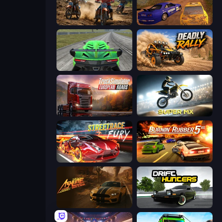
Motocross Dirt Bike Race Games
Dirt Rally Driver HD
Speed Racing Pro 2
Deadly Rally
Truck Simulator: European Roads
Super MX - Last Season
Street Race Fury
Burnin' Rubber 5 XS
Ashline Racing: Born To Burn
Drift Hunters