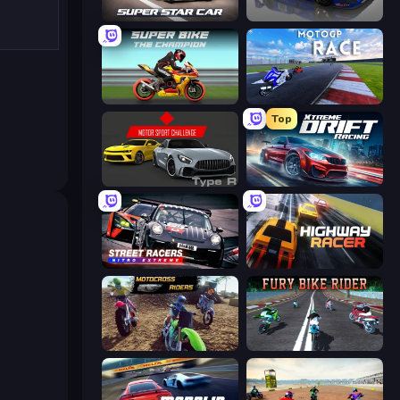
Super Star Car
Circuit Racing
Super Bike The Champion
MotoGP: Motocross Race
Top
Motor Sport Challenge Type R
Xtreme DRIFT Racing
Street Racers Nitro Extreme
Highway Racer
MotoCross Riders
Fury Bike Rider