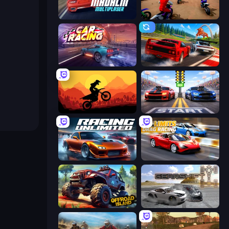
Madalin Cars Multiplayer
Super MX - The Champion
Car Games: Car Racing Game
Racing: Online!
Sunset Bike Racing
Street Racer 2
Racing Unlimited
No Limits: Drag Racing
Offroad Island
Gearshift One