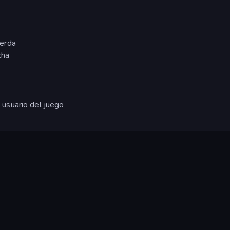
ierda
cha
e usuario del juego