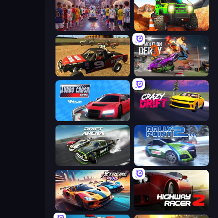
CG FC 26
Offroad Life 3D
Offroad Dirt Racing 3D
Demolition Derby 3
Turbo Crash
Crazy Drift
Drift Arena
Rally Point 2
Xtreme Rivals: Car Racing
Highway Racer 2