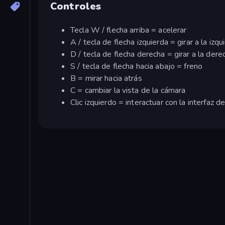
Controles
Tecla W / flecha arriba = acelerar
A / tecla de flecha izquierda = girar a la izqu
D / tecla de flecha derecha = girar a la dere
S / tecla de flecha hacia abajo = freno
B = mirar hacia atrás
C = cambiar la vista de la cámara
Clic izquierdo = interactuar con la interfaz d