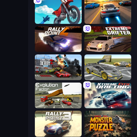
Airborne Motocross
Asphalt Rush
Rally Point 4
Extreme Drifter
Demolition Derby 2
Wrong Way
Evolution Factor
Xtreme City Drifting
Rally Point 3
Monster Puzzle