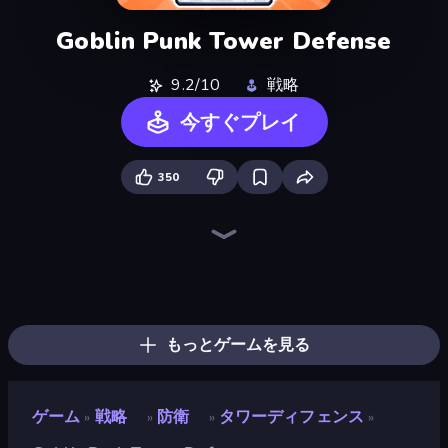
Goblin Punk Tower Defense
9.2/10
戦略
今すぐプレイ
350
Tower Swap
TimeWarriors
Machine Eater
Evo Gears
Fortress Merge
Tavern Rumble: Roguelike Card
City Takeover
Dungeons and Bags
Stellar Bastion
Bloons Tower Defense 4
Raid Heroes: Total War
Elemental Merge
Merge Army
Evil Tower
Merge Team Tactics
Squarehead Hero
Bloons Tower Defense 4 Expansion
Endless Siege 2
もっとゲームを見る
ゲーム
戦略
防衛
タワーディフェンス
»
»
»
»