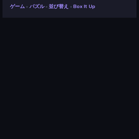
ゲーム
パズル
並び替え
Box It Up
»
»
»
Box It Up
開発者
Onki Games
評価
8.6
(
過去6ヶ月間のデータに基づく
)
リリース日
2024年12月
最終更新
2025年9月
ゲームエンジン
Unity 6
プラットフォーム
ブラウザ（デスクトップ、モバイ
ル、タブレット）, CrazyGames
アプリ（iOS, Android）
対象
横向き / 縦向き
パズル
566
並び替え
46
スマホ
2,357