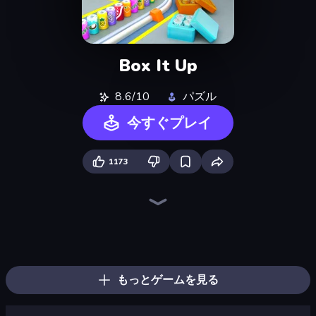
Box It Up
8.6/10
パズル
今すぐプレイ
1173
Sushi Puzzle
Goods Triple Match 3D
Yarn Fever! Unravel Puzzle
Find Sort Match - Puzzle
Car OUT! Jam Parking Puzzle
Tangle Master
Pixel Blast
Tap 3D Wood Block Away
Coffee Color Blocks
Screw Out: Bolts and Nuts
Parking Jam
Arrow Escape
Threads Car Escape 3D
Pull the Pin
Crazy Bus
Color Water Sort 3D
Coffee Match: Block Puzzle
Wool Mania - Sort Puzzle 3D
もっとゲームを見る