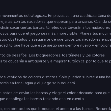
 movimientos estratégicos. Empiezas con una cuadrícula llena d
arejarlas con los nadadores que esperan para lanzarse. Cuando 
irán sacar ciertas barcas, túneles que llevarán a los nadadores
eriosos para que el juego sea más imprevisible. Planea tus movim
 estos obstáculos y asegurarte de que todos los nadadores encu
ovedad, lo que hace que este juego sea siempre nuevo y emocion
nto de desafíos. Los bloqueadores, los túneles y los colores
te obligarán a anticiparte y a mejorar tu técnica, por lo que lo 
dos vestidos de colores distintos. Solo pueden subirse a una ba
odrán saltar al agua y el juego se bloqueará.
antes de enviar las barcas y elegir el color adecuado para que l
 que despliega las barcas teniendo eso en cuenta.
to, con obstáculos que bloquean el acceso a las barcas. Recuerd