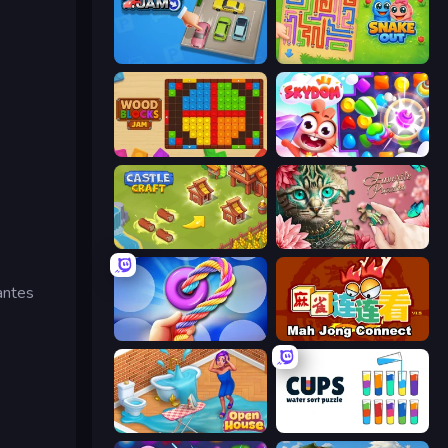
Parking Jam
Snake Out: Maze Escape
Wood Blocks Jam
Skydom
Castle Craft
Favorite Puzzles
antes
Twisted Tangle
Mahjong Connect (Legacy)
Open House
Cups - Water Sort Puzzle