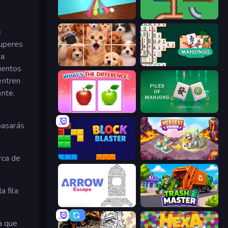
Tangle Master
Plumber Pipe Out
e
superes
 a
Jigpic Solitaire
Solitario Chino
ientos
entren
ante.
What's The Difference?
Piles of Mahjong
pasarás
rca de
Block Blaster
Mergest Kingdom
a fila
Arrow Escape
Trash Master
a que