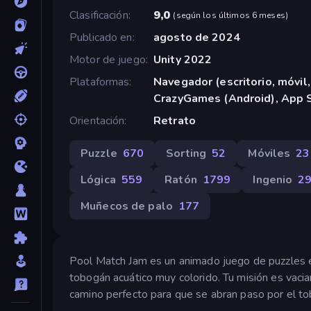
Clasificación
9,0
(
según los últimos 6 meses
)
Publicado en
agosto de 2024
Motor de juego
Unity 2022
Plataformas
Navegador (escritorio, móvil,
CrazyGames (Android), App S
Orientación
Retrato
Puzzle
670
Sorting
52
Móviles
23
Lógica
559
Ratón
1799
Ingenio
2
Muñecos de palo
177
Pool Match Jam es un animado juego de puzzles e
tobogán acuático muy colorido. Tu misión es vacia
camino perfecto para que se abran paso por el to