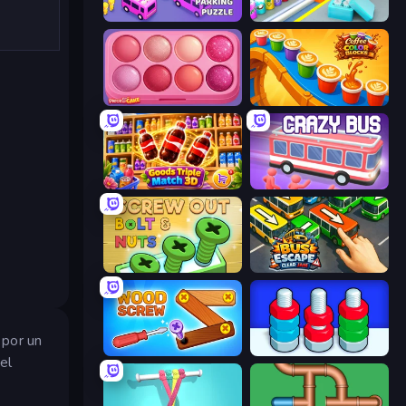
Car OUT! Jam Parking Puzzle
Box It Up
Piece of Cake: Merge and Bake
Coffee Color Blocks
Goods Triple Match 3D
Crazy Bus
Screw Out: Bolts and Nuts
Bus Escape: Clear Jam
 por un
Wood Screw: Bolts Puzzle
Tuercas y Tornillos
el