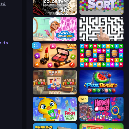
sté.
Color Tap: Coloring by Numbers
Hexa Sort
Designville: Merge & Design
Arrow Escape: Puzzle
olts
Tap Gallery
Tap Away Story
Yarn Fever! Unravel Puzzle
Pixel Blast
Top
Farm Merge Valley
Hidden Objects