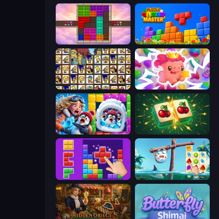
Color Cube Puzzle
Puzzle Block Master
Tiles of the Simpsons
Match Arena
Captain Blast
Mahjong Puzzle: Tile Match
BlockBuster Puzzle
Sugar Heroes