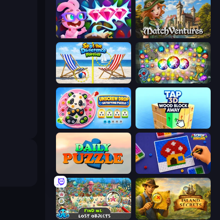
Skydom: Reforged
MatchVentures
Spot the Difference Forever
Forgotten Treasure 2
Unscrew Drop: Satisfying Puzzle
Tap 3D Wood Block Away
Daily Puzzle
Screw Sorting
Find Me: Lost Objects
Hidden Objects: Island Secrets