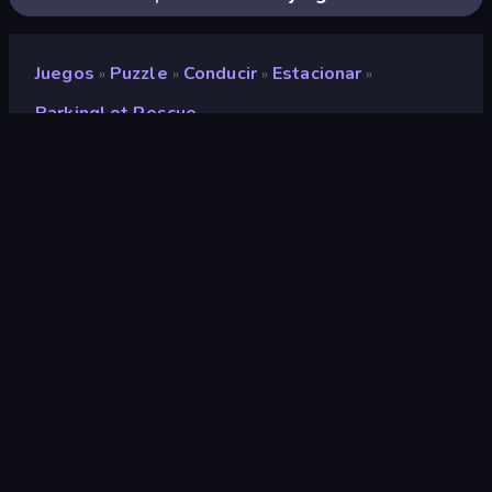
Juegos
Puzzle
Conducir
Estacionar
»
»
»
»
ParkingLot Rescue
ParkingLot Rescue
Desarrollador
TenthEase Game
Clasificación
8,4
(
según los últimos 6 meses
)
Publicado en
septiembre de 2025
Motor de juego
HTML5
Plataformas
Navegador (escritorio, móvil,
tableta), Aplicación CrazyGames
(iOS, Android)
Orientación
Panorama