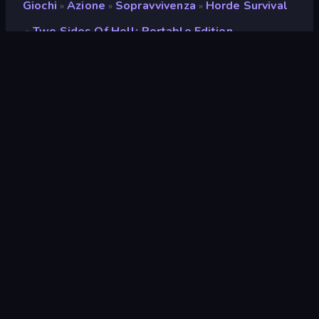
Giochi
Azione
Sopravvivenza
Horde Survival
»
»
»
Two Sides Of Hell: Portable Edition
»
Two Sides of Hell:
Portable Edition
Sviluppatore
Red Sky Games
Valutazione
9,1
(
negli ultimi 6 mesi
)
Rilasciato
febbraio 2025
Ultimo aggiornamento
maggio 2025
Motore di gioco
Unity 6
Piattaforme
Browser (desktop, mobile,
tablet), App CrazyGames
(Android), Steam
Orientamento
Panoramica