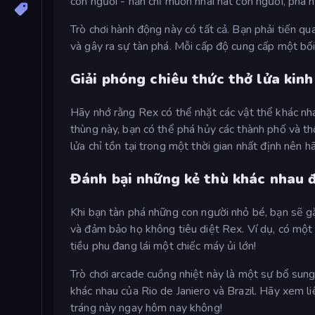
con người - hắn chỉ muốn nhai nát con người, phá h
Trò chơi hành động này có tất cả. Bạn phải tiến qu
và gây ra sự tàn phá. Mỗi cấp độ cung cấp một bối 
Giải phóng chiêu thức thở lửa kin
Hãy nhớ rằng Rex có thể nhặt các vật thể khác n
thùng này, bạn có thể phá hủy các thành phố và th
lửa chỉ tồn tại trong một thời gian nhất định nên h
Đánh bại những kẻ thù khác nhau đ
Khi bạn tàn phá những con người nhỏ bé, bạn sẽ g
và đảm bảo họ không tiêu diệt Rex. Ví dụ, có mộ
tiều phu đang lái một chiếc máy ủi lớn!
Trò chơi arcade cuồng nhiệt này là một sự bổ sun
khác nhau của Rio de Janiero và Brazil. Hãy xem l
tráng này ngay hôm nay không!