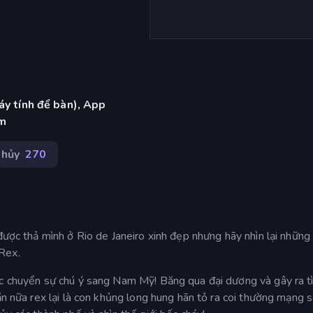
áy tính để bàn), App
am
 hủy
270
được thả mình ở Rio de Janeiro xinh đẹp nhưng hãy nhìn lại những
Rex.
úc chuyển sự chú ý sang Nam Mỹ! Băng qua đại dương và gây ra t
lần nữa rex lại là con khủng long hung hãn tỏ ra coi thường mạng 