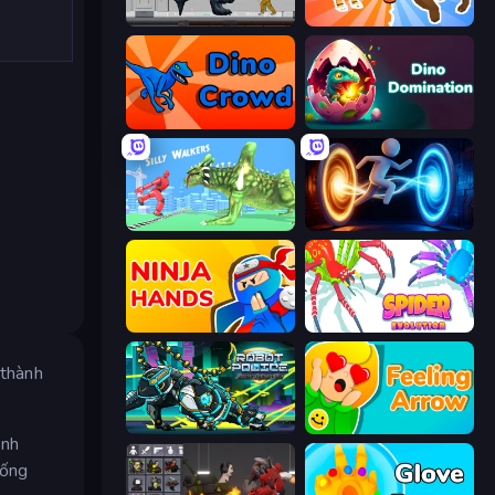
Sharkosaurus Rampage
Animal DNA Run
Dino Crowd
Dino Domination
Silly Walkers
Portal Escape
Ninja Hands
Spider Evolution: Runner Game
 thành
Robot Police Iron Panther
Feeling Arrow
ình
sống