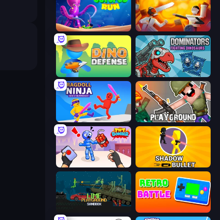
OctopusRun
Felon Play: Ragdoll Sandbox
Dino Defense
Dominators: Fighting Dinosaurs
Ragdoll Ninja: Imposter Hero
Playground
TNT Bomber
Shadow Bullet
Lime Playground Sandbox
Retro Battle