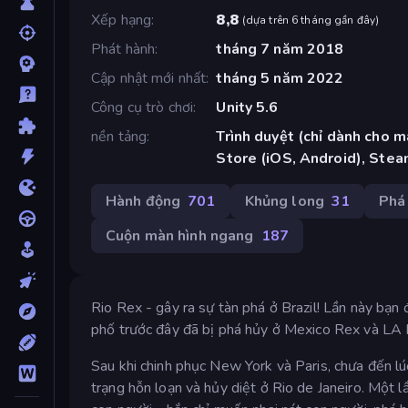
Xếp hạng
8,8
(
dựa trên 6 tháng gần đây
)
Phát hành
tháng 7 năm 2018
Cập nhật mới nhất
tháng 5 năm 2022
Công cụ trò chơi
Unity 5.6
nền tảng
Trình duyệt (chỉ dành cho m
Store (iOS, Android), Ste
Hành động
701
Khủng long
31
Phá
Cuộn màn hình ngang
187
Rio Rex - gây ra sự tàn phá ở Brazil! Lần này bạn 
phố trước đây đã bị phá hủy ở Mexico Rex và LA 
Sau khi chinh phục New York và Paris, chưa đến l
trạng hỗn loạn và hủy diệt ở Rio de Janeiro. Một 