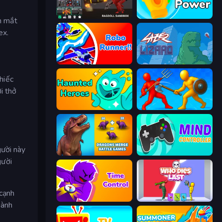
Last Play: Ragdoll Sandbox
Glove Power
ầm mắt
ex.
Robo Runner
Laser Lizard
hiếc
i thở
Haunted Heroes
Epic Sword Battle! Fight in Arena
gười này
Dragons Merge: Battle Games
Mind Controller
gười
 cạnh
Time Control!
Who Dies Last?
oành