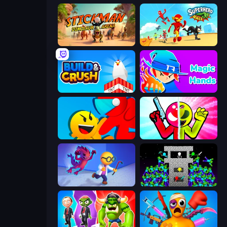
Stickman: Dinosaur Arena
Superhero Race!
Build and Crush
Magic Hands
Riot Escape
Stickman Zombie vs Stickman Hero
Bounce Out
Stick Epic Fighter