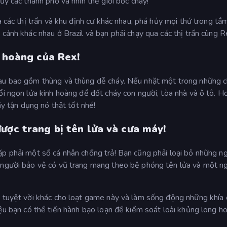
ủy các thành phố và nhìn thế giới bốc cháy!
a các thị trấn và khu định cư khác nhau, phá hủy mọi thứ trong t
cảnh khác nhau ở Brazil và bạn phải chạy qua các thị trấn cùng R
h hoàng của Rex!
hau bao gồm thùng và thùng dễ cháy. Nếu nhặt một trong những c
ổi ngọn lửa kinh hoàng để đốt cháy con người, tòa nhà và ô tô. Hơ
ãy tận dụng nó thật tốt nhé!
ược trang bị tên lửa và cưa máy!
ặp phải một số cá nhân chống trả! Bạn cũng phải loại bỏ những n
t người bảo vệ có vũ trang mang theo bệ phóng tên lửa và một n
g tuyệt vời khác cho loạt game này và làm sống động những khía
iệu bạn có thể tiến hành bạo loạn để kiểm soát loài khủng long h