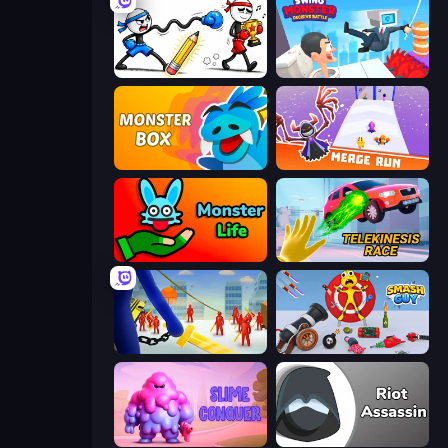
Doodle Smash
Swing Monster: Decisive Battle
Monster Box
Merge Run
Monster Life
Telekinesis Race 3D
Slasher
Smash Guy: Ragdoll Punch Hero
Slime Conquer: Epic Battles
Riot Assassin