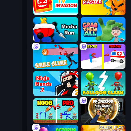
TV Invasion
Summoner Master
Mecha Run
Grab Them All
Smile Slime
Rescue Throw
Ninja Hands 2
Balloon Clash
DOP Noob: Draw to Save
Professor Strange