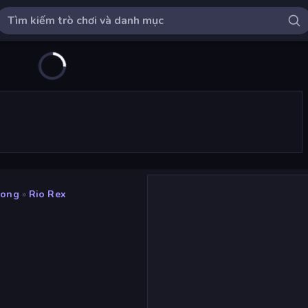
Long
»
Rio Rex