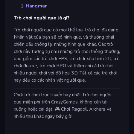
Hangman
Trò chơi người que là gì?
Trò chơi người que có mọi thể loại trò chơi đa dạng.
Nhân vật của bạn sẽ có hình que, và thưởng phải
chiến đấu chống lại những hình que khác. Các trò
chơi này tương tự như những trò chơi thông thường,
bao gồm các trò chơi FPS, trò chơi xếp hình 2D, trò
chơi đua xe, trò chơi RPG và thậm chí cả trò chơi
nhiều người chơi với đồ họa 3D. Tất cả các trò chơi
này đều có các nhân vật người que.
Chơi trò chơi trực tuyến hay nhất Trò chơi người
que miễn phí trên CrazyGames, không cần tải
xuống hoặc cài đặt. 🎮 Chơi Ragdoll Archers và
nhiều thứ khác ngay bây giờ!