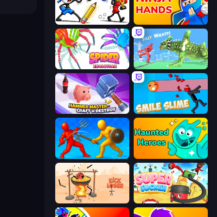
Doodle Smash
Ninja Hands
Spider Evolution: Runner Game
Silly Walkers
Hammer Master－Craft & Destroy!
Smile Slime
Epic Sword Battle! Fight in Arena
Haunted Heroes
Kick Loser
Super Sucker 3D