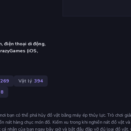
, điện thoại di động,
CrazyGames (iOS,
269
Vật lý
394
08
nơi bạn có thể phá hủy đồ vật bằng máy ép thủy lực. Trò chơi giả
ền nát hàng chục món đồ. Kiếm xu trong khi nghiền nát đồ vật v
cá nhân của bạn ngay bây giờ và bắt đầu đập vỡ đủ loại đồ vật.