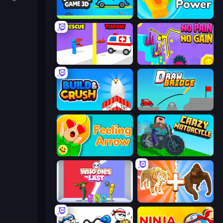
Car Drawing Game 3D
Glove Power
Rescue Throw
No Pain No Gain - Ragdoll Sandbox
Build and Crush
Draw Bridge
Feeling Arrow
Crazy Motorcycle
Who Dies Last?
Animal DNA Run