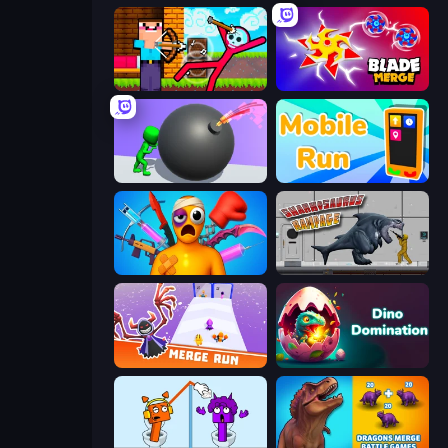
Noob Archer vs Stickman Zombie
Blade Merge
Bomb Roll
Mobile Run
Fun Ragdoll Challenge!
Sharkosaurus Rampage
Merge Run
Dino Domination