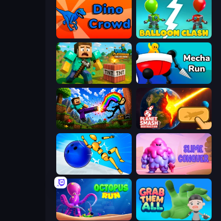
Dino Crowd
Balloon Clash
Voxel Playground: Ragdoll Noob
Mecha Run
Noob: Wall Crusher
Planet Smash Destruction
Playground Man! Ragdoll Show!
Slime Conquer: Epic Battles
OctopusRun
Grab Them All