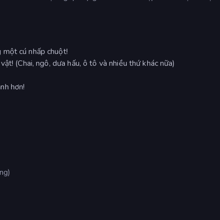
 một cú nhấp chuột!
ật! (Chai, ngô, dưa hấu, ô tô và nhiều thứ khác nữa)
nh hơn!
ộng)