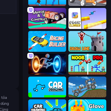
One Line
Draw Crash Race
Merge & Construct
Draw Climber
Racing Builder
Draw Line
Portal Escape
DOP Noob: Draw to Save
Car Drawing Game
Move It!
i tỏa
à dùng
 Cùng