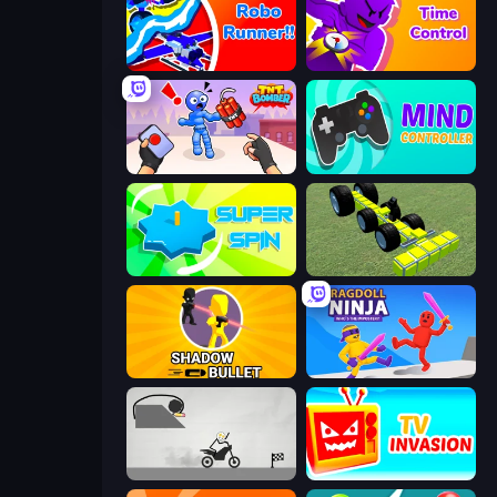
Robo Runner
Time Control!
TNT Bomber
Mind Controller
Super Spin
Genius Mechanic
Shadow Bullet
Ragdoll Ninja: Imposter Hero
Draw Bridge Puzzle
TV Invasion