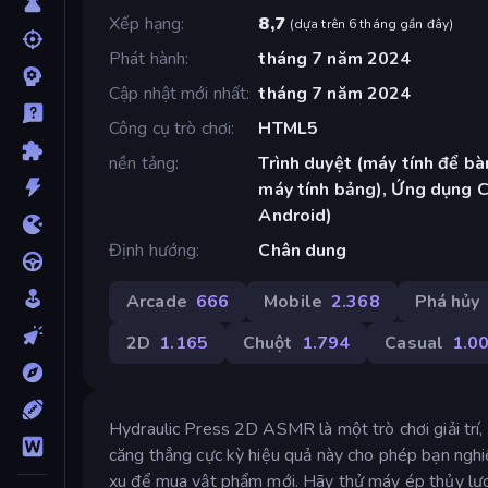
Xếp hạng
8,7
(
dựa trên 6 tháng gần đây
)
Phát hành
tháng 7 năm 2024
Cập nhật mới nhất
tháng 7 năm 2024
Công cụ trò chơi
HTML5
nền tảng
Trình duyệt (máy tính để bàn
máy tính bảng), Ứng dụng 
Android)
Định hướng
Chân dung
Arcade
666
Mobile
2.368
Phá hủy
2D
1.165
Chuột
1.794
Casual
1.0
Hydraulic Press 2D ASMR là một trò chơi giải trí, 
căng thẳng cực kỳ hiệu quả này cho phép bạn nghi
xu để mua vật phẩm mới. Hãy thử máy ép thủy lực 