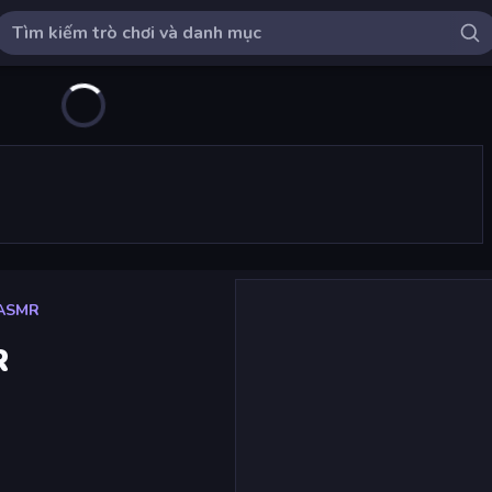
 ASMR
R