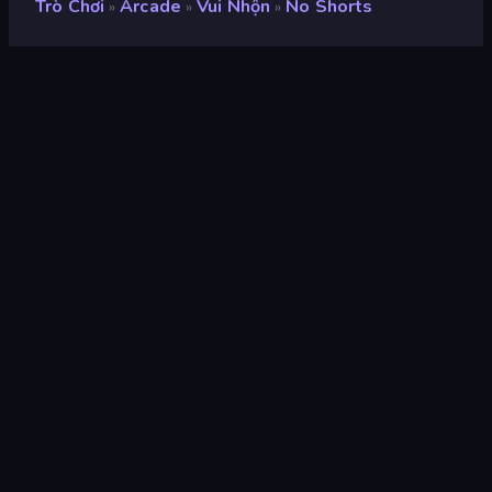
Trò Chơi
Arcade
Vui Nhộn
No Shorts
»
»
»
No Shorts
nhà phát triển
Eccentric Games
Xếp hạng
8,9
(
dựa trên 6 tháng gần đây
)
Phát hành
tháng 12 năm 2025
Cập nhật mới nhất
tháng 2 năm 2026
Công cụ trò chơi
HTML5
nền tảng
Trình duyệt (máy tính để bàn,
điện thoại di động, máy tính
bảng), Ứng dụng CrazyGames
(iOS, Android)
Định hướng
Chân dung
Arcade
523
Mobile
2.348
3D
850