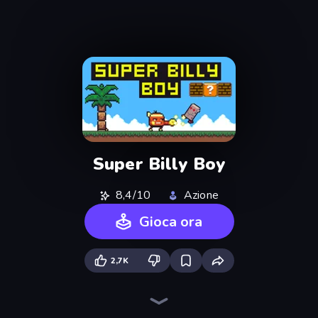
Super Billy Boy
8,4/10
Azione
Gioca ora
2,7K