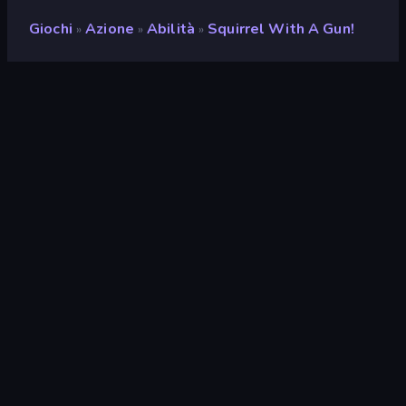
Giochi
Azione
Abilità
Squirrel With A Gun!
»
»
»
Squirrel with a Gun!
Sviluppatore
Mirra Games
Valutazione
8,9
(
negli ultimi 6 mesi
)
Rilasciato
ottobre 2024
Ultimo aggiornamento
gennaio 2025
Motore di gioco
HTML5
Piattaforme
Browser (desktop, mobile,
tablet), App CrazyGames
(iOS, Android)
Orientamento
Orizzontale / Verticale
Azione
438
Mobile
2348
Fisica
327