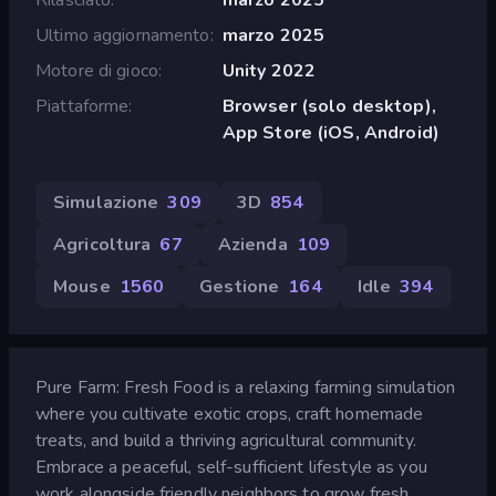
Ultimo aggiornamento
marzo 2025
Motore di gioco
Unity 2022
Piattaforme
Browser (solo desktop),
App Store (iOS, Android)
Simulazione
309
3D
854
Agricoltura
67
Azienda
109
Mouse
1560
Gestione
164
Idle
394
Pure Farm: Fresh Food is a relaxing farming simulation
where you cultivate exotic crops, craft homemade
treats, and build a thriving agricultural community.
Embrace a peaceful, self-sufficient lifestyle as you
work alongside friendly neighbors to grow fresh