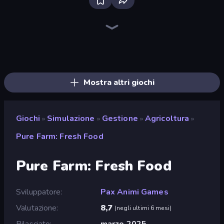
Bloxd.io
Ragdoll Archers
EvoWars.io
Veck.io
Piece of Cake: Merge and Bake
Racing Limits
Traffic Rider
Mahjongg Solitaire
Screw Out: Bolts and Nuts
Words of Wonders
Piles of Mahjong
Stickman Clash
Miniblox
Designville: Merge & Design
Space Waves
SkillWarz
Fortzone Battle Royale
Arrow Escape
Mostra altri giochi
Giochi
Simulazione
Gestione
Agricoltura
»
»
»
»
Pure Farm: Fresh Food
Pure Farm: Fresh Food
Sviluppatore
Pax Animi Games
Valutazione
8,7
(
negli ultimi 6 mesi
)
Rilasciato
marzo 2025