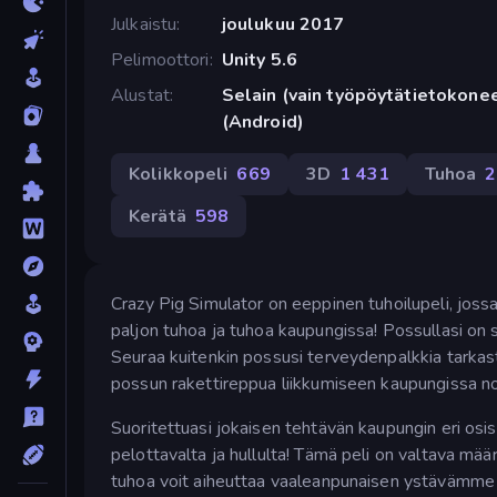
Julkaistu
joulukuu 2017
Pelimoottori
Unity 5.6
Alustat
Selain (vain työpöytätietokone
(Android)
Kolikkopeli
669
3D
1 431
Tuhoa
2
Kerätä
598
Crazy Pig Simulator on eeppinen tuhoilupeli, jossa
paljon tuhoa ja tuhoa kaupungissa! Possullasi on su
Seuraa kuitenkin possusi terveydenpalkkia tarkasti
possun rakettireppua liikkumiseen kaupungissa no
Suoritettuasi jokaisen tehtävän kaupungin eri osi
pelottavalta ja hullulta! Tämä peli on valtava mää
tuhoa voit aiheuttaa vaaleanpunaisen ystävämme