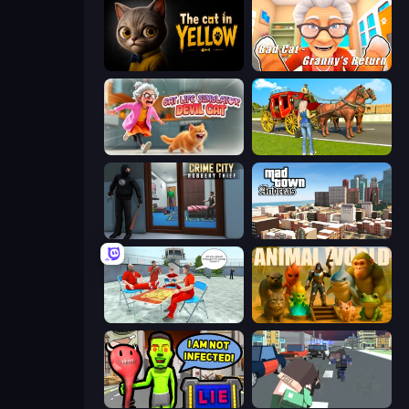
The Cat in Yellow
Bad Cat - Granny's Return
Cat Life Simulator: Devil Cat
Horse Cart Transport Taxi Game
Crime City Robbery Thief Games
Mad Town Andreas: Mafia Storie
Alcatraz Prison Escape Plan
Animal World
I Am Not Infected!
Pixel Stories 2: Night of Payoff