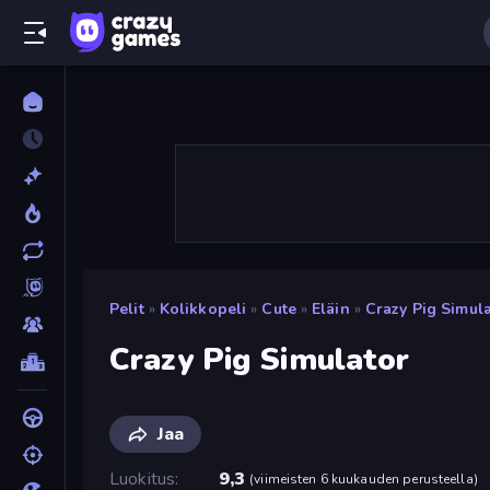
Pelit
»
Kolikkopeli
»
Cute
»
Eläin
»
Crazy Pig Simul
Crazy Pig Simulator
Jaa
Luokitus
9,3
(
viimeisten 6 kuukauden perusteella
)