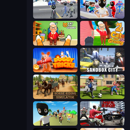
Amazing Crime Strange Stickman
Mr. Dude: Online Multiverse Challenge
Cat and Granny
Cat and Granny 2
Doggy Tricks
Sandbox City
Horse Riding Simulator
The Prank King
Mr. Dude: King of the Hill
Grand Action Simulator: New York