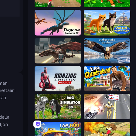
Parrot Simulator
Tiger Simulator 3D
Dragon Simulator 3D
Cat Life Simulator 3D
Dragon Vice City
Python Snake Simulator
mman
ieltään!
Amazing Strange Rope Police
I Am Quadrober!
ttää
della
Dog Simulator 3D
Super Crime Steel War Hero
ljon