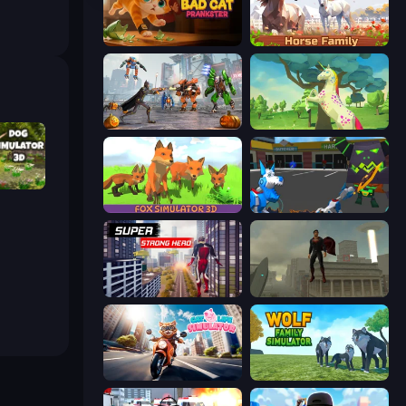
Bad Cat Prankster
Horse Simulator 3D
Flying Bat Robot Car Transform Game
Unicorn Family Simulator Magic World
or 3D
Fox Simulator 3D
Robot Dog City Simulator
Super Strong Hero
The Superman - Theme is Aliens
Cat Life Simulator
Wolf Family Simulator