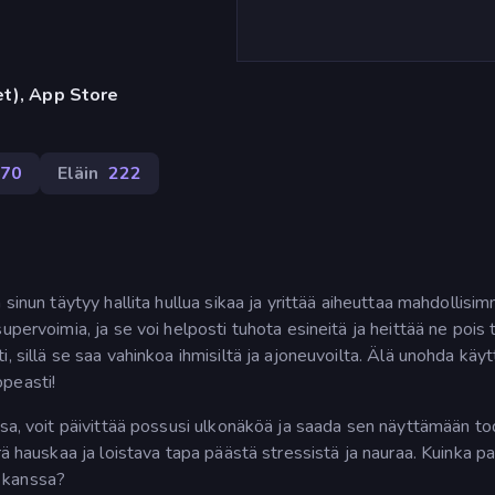
et), App Store
70
Eläin
222
 sinun täytyy hallita hullua sikaa ja yrittää aiheuttaa mahdollisi
pervoimia, ja se voi helposti tuhota esineitä ja heittää ne pois t
, sillä se saa vahinkoa ihmisiltä ja ajoneuvoilta. Älä unohda käy
peasti!
ssa, voit päivittää possusi ulkonäköä ja saada sen näyttämään to
rä hauskaa ja loistava tapa päästä stressistä ja nauraa. Kuinka pa
 kanssa?