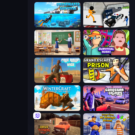
Underwater Survival: Deep Dive
Stickman Prison: Counter Assault
High School Teacher Simulator
Survival Rush!
Free Rally: Vice
Grand Escape: Prison
WinterCraft: Survival in the Forest
Gangster Crimes Online 6: Mafia City