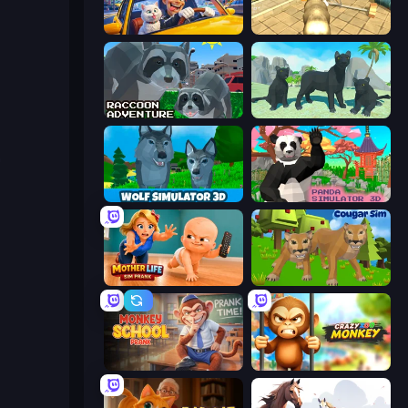
I Am Taxi Prankster Sim
Wild Animal Zoo City Simulator
Raccoon Adventure: City Simulator 3D
Panther Family Simulator 3D
a
Wolf Simulator: Wild Animals 3D
Panda Simulator 3D
Mother Life Simulator: Prank
Cougar Simulator: Big Cats
Monkey School Prank
Crazy Zoo Monkey