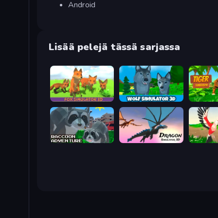
Android
Lisää pelejä tässä sarjassa
Fox Simulator 3D
Wolf Simulator: Wild Animals 3D
Tiger Si
Raccoon Adventure: City Simulator 3D
Dragon Simulator 3D
Parrot Si