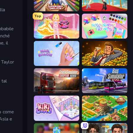
lla
Supermarket Simulator: Store Manager
Shoe Race
Top
obabile
inché
Royal Glow Princess Makeover
Holographic Trends
e, il
 Taylor
Nail Salon
Idle Billionaire Tycoon
 tal
Truck Simulator: European Roads
Bus Simulator: EVO
io come
Asla e
KiKi World
Empire City