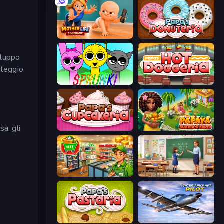
Mother Life Simulator: Prank
Papa's Donuteria
iluppo
nteggio
Sprunki
Papa's Hot Doggeria
a, gli
Papas Cupcakeria
Papaya Summer Farm
Supermarket Simulator: Desert
High School Teacher Simulator
Papa's Pastaria
Fighter Aircraft Pilot