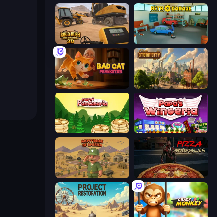
Gold Rush: Gold Simulator 3D
Retro Garage
Bad Cat Prankster
Steam City
Papa's Pancakeria
Papa's Wingeria
Army Base Of America
Pizza Anomalies