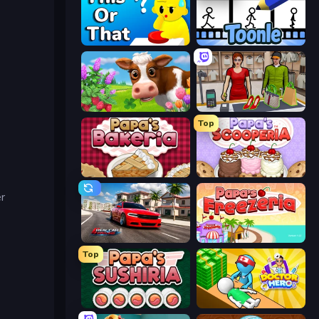
ToT or Trivia
Toonle
Country Life Meadows
Shop Master 3D
Top
Papa's Bakeria
Papa's Scooperia
er
Real Car Driving
Papa's Freezeria
Top
Papa's Sushiria
Doctor Hero