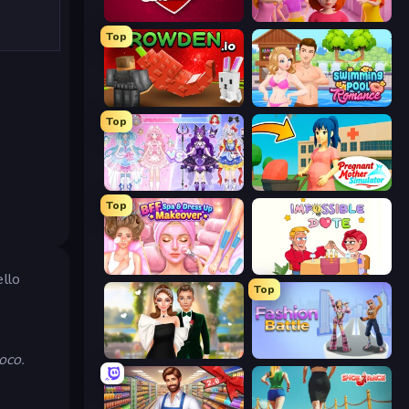
Love Calculator
High School Popular Girls
Top
Grow A Garden | Growden.io
Swimming Pool Romance
Top
Idol Livestream: Fashion Game
Pregnant Mother Simulator
Top
BFF Makeover - Spa & Dress Up
Impossible Date
ello
Top
Valentine's Day Proposal
Fashion Battle
oco.