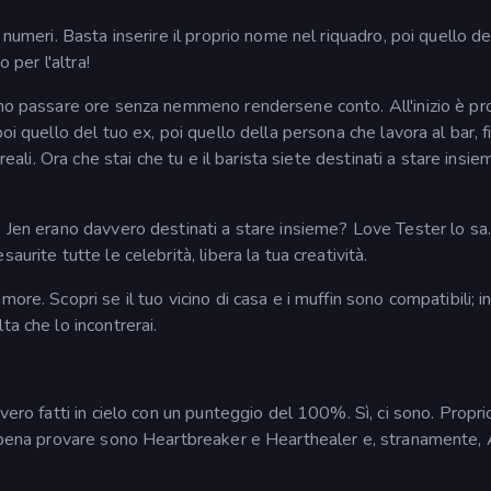
 numeri. Basta inserire il proprio nome nel riquadro, poi quello de
 per l'altra!
ono passare ore senza nemmeno rendersene conto. All'inizio è pr
oi quello del tuo ex, poi quello della persona che lavora al bar, f
eali. Ora che stai che tu e il barista siete destinati a stare insiem
e Jen erano davvero destinati a stare insieme? Love Tester lo sa.
urite tutte le celebrità, libera la tua creatività.
re. Scopri se il tuo vicino di casa e i muffin sono compatibili; in
ta che lo incontrerai.
vvero fatti in cielo con un punteggio del 100%. Sì, ci sono. Propr
a pena provare sono Heartbreaker e Hearthealer e, stranamente, 