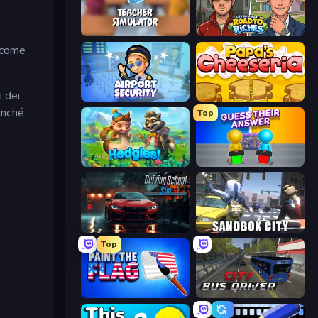
Teacher Simulator
Life Simulator: Road to Riches
, come
i dei
Airport Security
Papa's Cheeseria
inché
Top
Hedgies
Guess Their Answer
Driving School Simulator
Sandbox City
Top
Paint the Flag
City Bus Driver