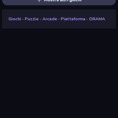
Mostra altri giochi
Giochi
Puzzle
Arcade
Piattaforma
DRAMA
»
»
»
»
DRAMA
Sviluppatore
Shared Dreams
Valutazione
8,9
(
negli ultimi 6 mesi
)
Rilasciato
agosto 2021
Motore di gioco
HTML5
Piattaforme
Browser (desktop, mobile,
tablet), App CrazyGames (iOS,
Android), App Store (Android),
Steam
Orientamento
Panoramica