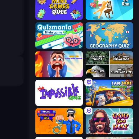
Mini Games Quiz
Grab and Run
Quizmania: Trivia Game
Geography Quiz: Flags and Capitals
Help Me: Tricky Brain Puzzles
QuizzLand Trivia
The Impossible Quiz
I Am Taxi Prankster Sim
Police Evolution Idle
God For a Day: Prequel