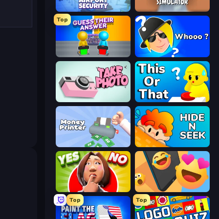
Airport Security
Teacher Simulator
Top
Guess Their Answer
Whooo?
Take Photo
ToT or Trivia
Money Printer
Hide N Seek
Yes or No Challenge
Reply Run
Top
Top