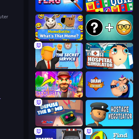
Paint the Flag
Logo Quiz: Game World Trivia
uter
MemeBattle: What's That Meme?
Emoji Guess Master!
The Secret Service
Hospital Simulator
Night Club Security
Draw Tattoo
.
Defuse the Bomb 3D
Hostage Negotiator