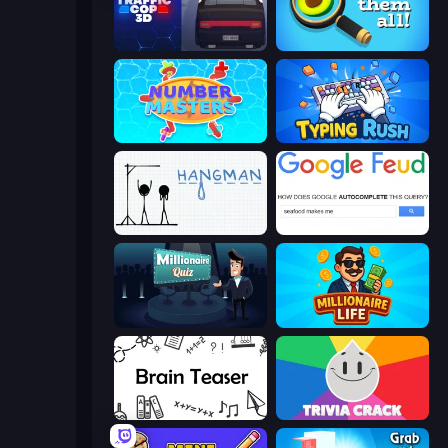
Traffic Cop 3D
Find Them All!
Number Masters
Typing Rush
Hangman
Google Feud
Millionaire Quiz
Millionaire Life
Brain Teaser
Trivia Crack