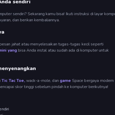
nda sendiri
ter sendiri? Sekarang kamu bisa! Ikuti instruksi di layar komp
ayaran, dan berikan kembaliannya.
ya
esan jahat atau menyelesaikan tugas-tugas kecil seperti
mini yang
bisa Anda instal atau sudah ada di komputer untuk
 menyenangkan
i
Tic Tac Toe,
wack-a-mole, dan
game
Space bergaya modern
capai skor tinggi sebelum pindah ke komputer berikutnya!
ndiri