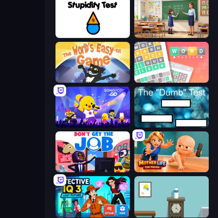
Stupidity Test
High School Teacher Simulator
The World's Easyest Game
Wordler
SongPop GO
The Dumb Test
Don't Get the Job
Mother Life Simulator: Prank
Detective IQ 3
Flip Bottle