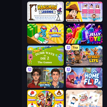
Hangman Legends
Detective IQ: Brain Games
Doctor Hero
Jelly Dye
Top
Dumb Ways to Die 2
Street Life
Life Simulator: Road to Riches
Home Flip