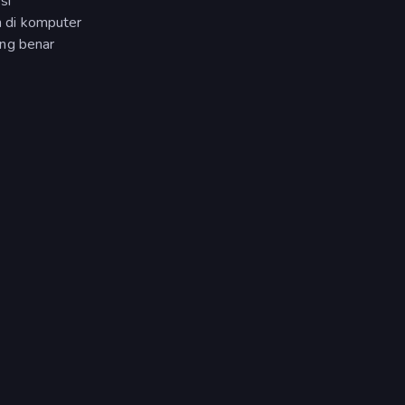
si
 di komputer
ang benar