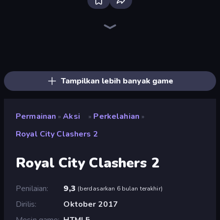
Throw a Lucky Block
Playground
Brainrot Arena Online
Lime Playground Sandbox
Mr. Dude: Online Multiverse Challenge
Stick Epic Fighter
Stickman Epic
Stickman King
Stickman Rebirth
Obby World: Squid Escape
Trap Craft
Flying Robot Transform Car Games
Stickman Clash
War the Knights
Stickman Kombat 2D
Obby: Dig Brainrots
Dye Hard
Who Dies Last?
Tampilkan lebih banyak game
Permainan
Aksi
Perkelahian
»
»
»
Royal City Clashers 2
Royal City Clashers 2
Penilaian
9,3
(
berdasarkan 6 bulan terakhir
)
Dirilis
Oktober 2017
Mesin game
HTML5